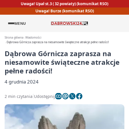
Uwaga! Upał st.3 ( 32 powiaty) (komunikat RSO)
Uwaga! Burze (komunikat RSO)
MENU
Strona główna
Wiadomości
Dąbrowa Górnicza zaprasza na niesamowite świąteczne atrakcje pełne radości!
Dąbrowa Górnicza zaprasza na
niesamowite świąteczne atrakcje
pełne radości!
4 grudnia 2024
2 min czytania
Udostępnij