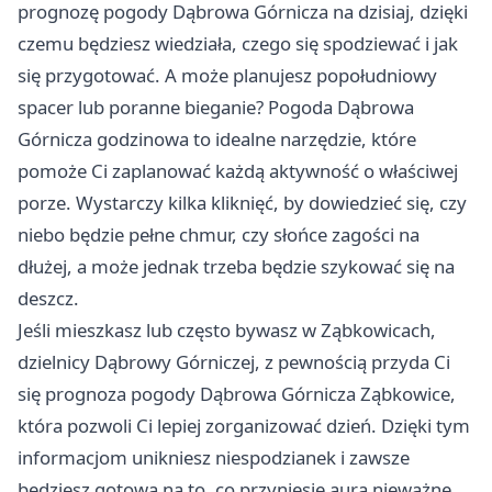
prognozę pogody
Dąbrowa Górnicza
na dzisiaj, dzięki
czemu będziesz wiedziała, czego się spodziewać i jak
się przygotować. A może planujesz popołudniowy
spacer lub poranne bieganie? Pogoda
Dąbrowa
Górnicza
godzinowa to idealne narzędzie, które
pomoże Ci zaplanować każdą aktywność o właściwej
porze. Wystarczy kilka kliknięć, by dowiedzieć się, czy
niebo będzie pełne chmur, czy słońce zagości na
dłużej, a może jednak trzeba będzie szykować się na
deszcz.
Jeśli mieszkasz lub często bywasz w Ząbkowicach,
dzielnicy Dąbrowy Górniczej, z pewnością przyda Ci
się prognoza pogody
Dąbrowa Górnicza
Ząbkowice,
która pozwoli Ci lepiej zorganizować dzień. Dzięki tym
informacjom unikniesz niespodzianek i zawsze
będziesz gotowa na to, co przyniesie aura nieważne,