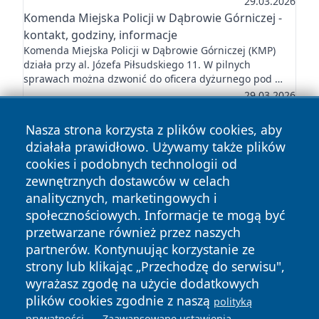
29.03.2026
Komenda Miejska Policji w Dąbrowie Górniczej -
kontakt, godziny, informacje
Komenda Miejska Policji w Dąbrowie Górniczej (KMP)
działa przy al. Józefa Piłsudskiego 11. W pilnych
sprawach można dzwonić do oficera dyżurnego pod …
29.03.2026
Nasza strona korzysta z plików cookies, aby
działała prawidłowo. Używamy także plików
cookies i podobnych technologii od
zewnętrznych dostawców w celach
Copyright © 2026 dabrowski24.pl Wszystkie prawa
analitycznych, marketingowych i
zastrzeżone.
społecznościowych. Informacje te mogą być
przetwarzane również przez naszych
partnerów. Kontynuując korzystanie ze
Polityka
Polityka
News
Autorzy
strony lub klikając „Przechodzę do serwisu",
Prywatności
Cookies
wyrażasz zgodę na użycie dodatkowych
plików cookies zgodnie z naszą
polityką
.
.
prywatności
Zaawansowane ustawienia