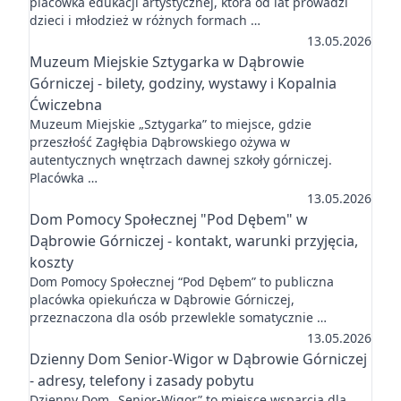
placówka edukacji artystycznej, która od lat prowadzi
dzieci i młodzież w różnych formach …
13.05.2026
Muzeum Miejskie Sztygarka w Dąbrowie
Górniczej - bilety, godziny, wystawy i Kopalnia
Ćwiczebna
Muzeum Miejskie „Sztygarka” to miejsce, gdzie
przeszłość Zagłębia Dąbrowskiego ożywa w
autentycznych wnętrzach dawnej szkoły górniczej.
Placówka …
13.05.2026
Dom Pomocy Społecznej "Pod Dębem" w
Dąbrowie Górniczej - kontakt, warunki przyjęcia,
koszty
Dom Pomocy Społecznej “Pod Dębem” to publiczna
placówka opiekuńcza w Dąbrowie Górniczej,
przeznaczona dla osób przewlekle somatycznie …
13.05.2026
Dzienny Dom Senior-Wigor w Dąbrowie Górniczej
- adresy, telefony i zasady pobytu
Dzienny Dom „Senior-Wigor” to miejsce wsparcia dla