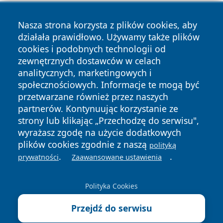
Nasza strona korzysta z plików cookies, aby
działała prawidłowo. Używamy także plików
cookies i podobnych technologii od
zewnętrznych dostawców w celach
Copyright © 2026 dabrowski24.pl Wszystkie prawa
analitycznych, marketingowych i
zastrzeżone.
społecznościowych. Informacje te mogą być
przetwarzane również przez naszych
partnerów. Kontynuując korzystanie ze
Polityka
Polityka
News
Autorzy
strony lub klikając „Przechodzę do serwisu",
Prywatności
Cookies
wyrażasz zgodę na użycie dodatkowych
plików cookies zgodnie z naszą
polityką
.
.
prywatności
Zaawansowane ustawienia
Polityka Cookies
Przejdź do serwisu