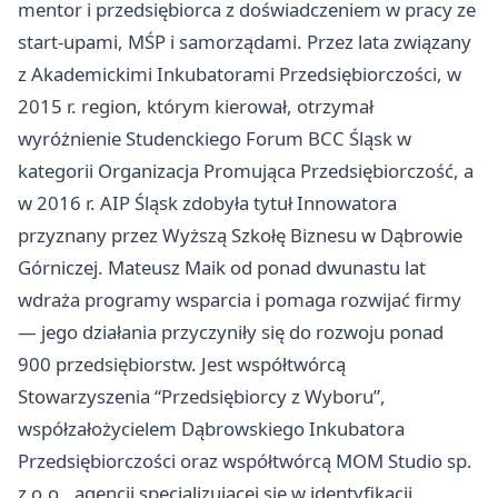
mentor i przedsiębiorca z doświadczeniem w pracy ze
start-upami, MŚP i samorządami. Przez lata związany
z Akademickimi Inkubatorami Przedsiębiorczości, w
2015 r. region, którym kierował, otrzymał
wyróżnienie Studenckiego Forum BCC Śląsk w
kategorii Organizacja Promująca Przedsiębiorczość, a
w 2016 r. AIP Śląsk zdobyła tytuł Innowatora
przyznany przez Wyższą Szkołę Biznesu w Dąbrowie
Górniczej. Mateusz Maik od ponad dwunastu lat
wdraża programy wsparcia i pomaga rozwijać firmy
— jego działania przyczyniły się do rozwoju ponad
900 przedsiębiorstw. Jest współtwórcą
Stowarzyszenia “Przedsiębiorcy z Wyboru”,
współzałożycielem Dąbrowskiego Inkubatora
Przedsiębiorczości oraz współtwórcą MOM Studio sp.
z o.o., agencji specjalizującej się w identyfikacji