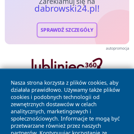
Zareklamuj się na
dabrowski24.pl!
SPRAWDŹ SZCZEGÓŁY
autopromocja
Nasza strona korzysta z plików cookies, aby
działała prawidłowo. Używamy także plików
cookies i podobnych technologii od
zewnętrznych dostawców w celach
analitycznych, marketingowych i
społecznościowych. Informacje te mogą być
Copyright © 2026 dabrowski24.pl Wszystkie prawa
przetwarzane również przez naszych
zastrzeżone.
partnerów. Kontynuując korzystanie ze