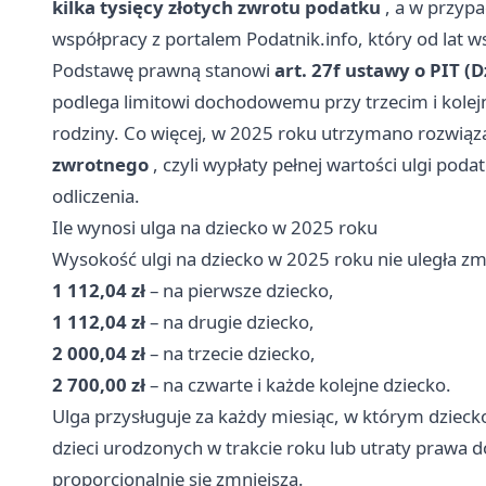
kilka tysięcy złotych zwrotu podatku
, a w przypa
współpracy z portalem
Podatnik.info
, który od lat 
Podstawę prawną stanowi
art. 27f ustawy o PIT (D
podlega limitowi dochodowemu przy trzecim i kolej
rodziny. Co więcej, w 2025 roku utrzymano rozwiąza
zwrotnego
, czyli wypłaty pełnej wartości ulgi pod
odliczenia.
Ile wynosi ulga na dziecko w 2025 roku
Wysokość ulgi na dziecko w 2025 roku nie uległa zmi
1 112,04 zł
– na pierwsze dziecko,
1 112,04 zł
– na drugie dziecko,
2 000,04 zł
– na trzecie dziecko,
2 700,00 zł
– na czwarte i każde kolejne dziecko.
Ulga przysługuje za każdy miesiąc, w którym dziec
dzieci urodzonych w trakcie roku lub utraty prawa do
proporcjonalnie się zmniejsza.