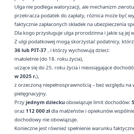
Ulga nie podlega waloryzacji, ale mechanizm zwrotu 
przekracza podatek do zapłaty, różnica może być w
faktycznie zapłaconych składek na ubezpieczenia sp
Dla kogo przysługuje ulga prorodzinna i jakie są jej 
Z ulgi podatkowej mogą skorzystać podatnicy, którzy
36 lub PIT-37
, i którzy wychowują dzieci:
małoletnie (do 18. roku życia),
uczące się do 25. roku życia i nieosiągające dochodó
w 2025 r.
),
z orzeczoną niepełnosprawnością – bez względu na wi
pielęgnacyjny.
Przy
jednym dziecku
obowiązuje limit dochodów:
5
oraz
112 000 zł
dla małżeństw i opiekunów wspólnie 
dochodowy nie obowiązuje.
Konieczne jest również spełnienie warunku faktyczn