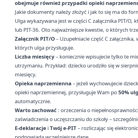
obejmuje również przypadki opieki naprzemienn
Jakie dokumenty należy złożyć i jak to się ma do fo
Ulga wykazywana jest w części C załącznika PIT/O, k
lub PIT-36. Oto najważniejsze kwestie, o których tr
Załącznik PIT/O
– Uzupełniacie część C załącznika, 
których ulga przysługuje.
Liczba miesięcy
– koniecznie wpisujecie tylko te mi
utrzymaniu. Przykład: dziecko urodziło się w sierpni
miesięcy.
Opieka naprzemienna
– jeżeli wychowujecie dzie
opieki naprzemiennej, przysługuje Wam po
50% ulg
automatycznie.
Warto zachować
: orzeczenia o niepełnosprawności,
zaświadczenia o uczęszczaniu do szkoły – szczególnie 
E-deklaracje
i
Twój e-PIT
– rozliczając się elektroni
podpowiada wcześniejsze dane.