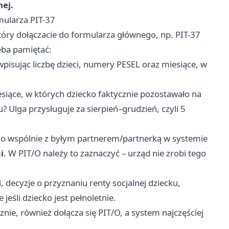
ej.
rmularza PIT-37
tóry dołączacie do formularza głównego, np. PIT-37
zeba pamiętać:
wpisując liczbę dzieci, numery PESEL oraz miesiące, w
esiące, w których dziecko faktycznie pozostawało na
u? Ulga przysługuje za sierpień–grudzień, czyli 5
cko wspólnie z byłym partnerem/partnerką w systemie
i
. W PIT/O należy to zaznaczyć – urząd nie zrobi tego
 decyzje o przyznaniu renty socjalnej dziecku,
jeśli dziecko jest pełnoletnie.
cznie, również dołącza się PIT/O, a system najczęściej