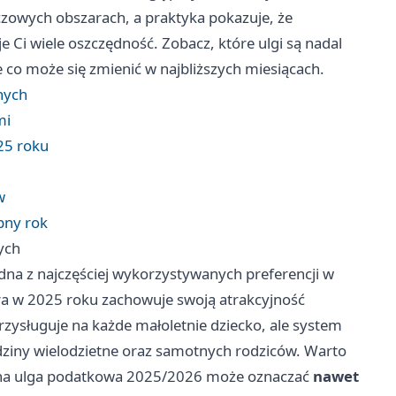
uczowych obszarach, a praktyka pokazuje, że
Ci wiele oszczędność. Zobacz, które ulgi są nadal
że co może się zmienić w najbliższych miesiącach.
nych
mi
25 roku
w
pny rok
ych
 jedna z najczęściej wykorzystywanych preferencji w
óra w 2025 roku zachowuje swoją atrakcyjność
zysługuje na każde małoletnie dziecko, ale system
dziny wielodzietne oraz samotnych rodziców. Warto
zona ulga podatkowa 2025/2026 może oznaczać
nawet