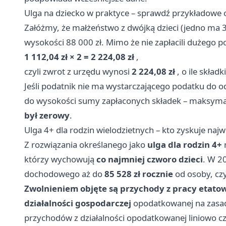
Ulga na dziecko w praktyce – sprawdź przykładowe ob
Załóżmy, że małżeństwo z dwójką dzieci (jedno ma 3
wysokości 88 000 zł. Mimo że nie zapłacili dużego po
1 112,04 zł × 2 = 2 224,08 zł
,
czyli zwrot z urzędu wynosi
2 224,08 zł
, o ile skład
Jeśli podatnik nie ma wystarczającego podatku do o
do wysokości sumy zapłaconych składek – maksymal
był zerowy
.
Ulga 4+ dla rodzin wielodzietnych – kto zyskuje najwię
Z rozwiązania określanego jako
ulga dla rodzin 4+
którzy wychowują
co najmniej czworo dzieci
. W 2
dochodowego aż do
85 528 zł rocznie
od osoby, cz
Zwolnieniem objęte są przychody z pracy etatow
działalności gospodarczej
opodatkowanej na zasad
przychodów z działalności opodatkowanej liniowo cz