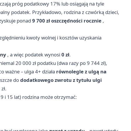
raczają próg podatkowy 17% lub osiągają na tyle
realny podatek. Przykładowo, rodzina z czwórką dzieci,
 zyskuje ponad
9 700 zł oszczędności rocznie
,
ględnieniu kwoty wolnej i kosztów uzyskania
ony
, a więc podatek wynosi
0 zł
.
niemal 20 000 zł podatku (dwa razy po 9 744 zł),
co ważne – ulga 4+ działa
równolegle z ulgą na
eszcze do
dodatkowego zwrotu z tytułu ulgi
 zł.
 9 i 15 lat) rodzina może otrzymać:
że być wypłacona jako
zwrot z urzędu
– nawet wtedy,