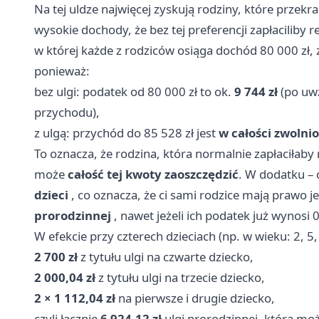
Na tej uldze najwięcej zyskują rodziny, które przek
wysokie dochody, że bez tej preferencji zapłaciliby 
w której każde z rodziców osiąga dochód 80 000 zł,
ponieważ:
bez ulgi: podatek od 80 000 zł to ok.
9 744 zł
(po uwz
przychodu),
z ulgą: przychód do 85 528 zł jest
w całości zwolni
To oznacza, że rodzina, która normalnie zapłaciłaby 
może
całość tej kwoty zaoszczędzić
. W dodatku – 
dzieci
, co oznacza, że ci sami rodzice mają prawo j
prorodzinnej
, nawet jeżeli ich podatek już wynosi 0
W efekcie przy czterech dzieciach (np. w wieku: 2, 5,
2 700 zł
z tytułu ulgi na czwarte dziecko,
2 000,04 zł
z tytułu ulgi na trzecie dziecko,
2 × 1 112,04 zł
na pierwsze i drugie dziecko,
czyli łącznie
6 924,12 zł
ulgi prorodzinnej, która mo