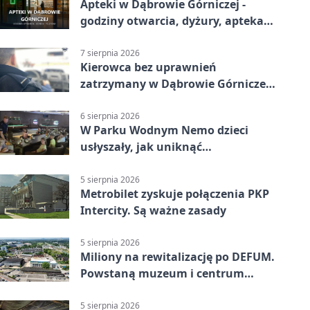
Apteki w Dąbrowie Górniczej -
godziny otwarcia, dyżury, apteka
całodobowa
7 sierpnia 2026
Kierowca bez uprawnień
zatrzymany w Dąbrowie Górniczej.
Miał blisko 1,5 promila
6 sierpnia 2026
W Parku Wodnym Nemo dzieci
usłyszały, jak uniknąć
wakacyjnego zagrożenia
5 sierpnia 2026
Metrobilet zyskuje połączenia PKP
Intercity. Są ważne zasady
5 sierpnia 2026
Miliony na rewitalizację po DEFUM.
Powstaną muzeum i centrum
nauki
5 sierpnia 2026