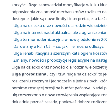
korzyści. Rząd zapowiedział modyfikacje w kilku kl
odpowiednia znajomość mechanizmów rozliczeń daje 
dostępne, jakie są nowe limity i interpretacje, a tak
Ulga na dziecko oraz nowości dla rodzin wielodziet
Ulga na internet nadal aktualna, ale z ograniczenia
Ulga termomodernizacyjna w nowej odsłonie w 20
Darowizny a PIT i CIT – co, jak i ile można odliczyć
Ulga rehabilitacyjna z szerszym katalogiem kosztó
Zmiany, nowości i propozycje legislacyjne na nastę
Ulga na dziecko oraz nowości dla rodzin wielodzietn
Ulga prorodzinna
, czyli tzw. “ulga na dziecko” to
rozliczeniu rocznym i jednocześnie jedna z tych, kt
pomimo rosnącej presji na budżet państwa. Nadal pr
ulg rozszerzono o nowe rozwiązania wspierające ro
dokładnie poznać zasady, ponieważ dobrze rozlic