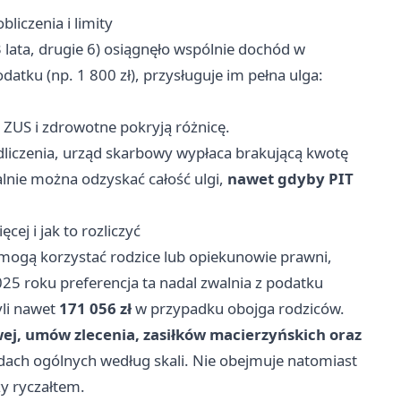
liczenia i limity
 lata, drugie 6) osiągnęło wspólnie dochód w
datku (np. 1 800 zł), przysługuje im pełna ulga:
ki ZUS i zdrowotne pokryją różnicę.
dliczenia, urząd skarbowy wypłaca brakującą kwotę
nie można odzyskać całość ulgi,
nawet gdyby PIT
cej i jak to rozliczyć
mogą korzystać rodzice lub opiekunowie prawni,
025 roku preferencja ta nadal zwalnia z podatku
yli nawet
171 056 zł
w przypadku obojga rodziców.
ej, umów zlecenia, zasiłków macierzyńskich oraz
ach ogólnych według skali. Nie obejmuje natomiast
y ryczałtem.