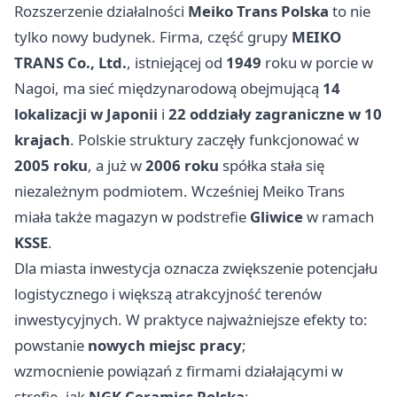
Rozszerzenie działalności
Meiko Trans Polska
to nie
tylko nowy budynek. Firma, część grupy
MEIKO
TRANS Co., Ltd.
, istniejącej od
1949
roku w porcie w
Nagoi, ma sieć międzynarodową obejmującą
14
lokalizacji w Japonii
i
22 oddziały zagraniczne w 10
krajach
. Polskie struktury zaczęły funkcjonować w
2005 roku
, a już w
2006 roku
spółka stała się
niezależnym podmiotem. Wcześniej Meiko Trans
miała także magazyn w podstrefie
Gliwice
w ramach
KSSE
.
Dla miasta inwestycja oznacza zwiększenie potencjału
logistycznego i większą atrakcyjność terenów
inwestycyjnych. W praktyce najważniejsze efekty to:
powstanie
nowych miejsc pracy
;
wzmocnienie powiązań z firmami działającymi w
strefie, jak
NGK Ceramics Polska
;