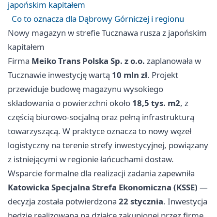
japońskim kapitałem
Co to oznacza dla Dąbrowy Górniczej i regionu
Nowy magazyn w strefie Tucznawa rusza z japońskim
kapitałem
Firma
Meiko Trans Polska Sp. z o.o.
zaplanowała w
Tucznawie inwestycję wartą
10 mln zł
. Projekt
przewiduje budowę magazynu wysokiego
składowania o powierzchni około
18,5 tys. m2
, z
częścią biurowo-socjalną oraz pełną infrastrukturą
towarzyszącą. W praktyce oznacza to nowy węzeł
logistyczny na terenie strefy inwestycyjnej, powiązany
z istniejącymi w regionie łańcuchami dostaw.
Wsparcie formalne dla realizacji zadania zapewniła
Katowicka Specjalna Strefa Ekonomiczna (KSSE)
—
decyzja została potwierdzona
22 stycznia
. Inwestycja
będzie realizowana na działce zakupionej przez firmę