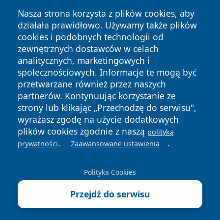
Nasza strona korzysta z plików cookies, aby
działała prawidłowo. Używamy także plików
cookies i podobnych technologii od
zewnętrznych dostawców w celach
Copyright © 2026 dabrowski24.pl Wszystkie prawa
analitycznych, marketingowych i
zastrzeżone.
społecznościowych. Informacje te mogą być
przetwarzane również przez naszych
partnerów. Kontynuując korzystanie ze
Polityka
Polityka
News
Autorzy
strony lub klikając „Przechodzę do serwisu",
Prywatności
Cookies
wyrażasz zgodę na użycie dodatkowych
plików cookies zgodnie z naszą
polityką
.
.
prywatności
Zaawansowane ustawienia
Polityka Cookies
Przejdź do serwisu