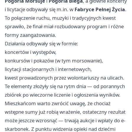
Pogoria Morsuje
i
Pogoria Biega
, a główne koncerty
i licytacje odbywały się m.in. w
Fabryce Pełnej Życia
.
To połączenie ruchu, muzyki i tradycyjnych kwest
sprawiło, że finał miał rozbudowany program i różne
formy zaangażowania.
Działania odbywały się w formie:
koncertów i występów,
konkursów i pokazów (w tym morsowanie),
licytacji stacjonarnych i internetowych,
kwest prowadzonych przez wolontariuszy na ulicach.
Te elementy złożyły się na rytm dnia — od porannych
zbiórek po wieczorne liczenie i ogłoszenia wyników.
Mieszkańcom warto zwrócić uwagę, że chociaż
wstępne sumy już robią wrażenie, ostateczny rezultat
może jeszcze wzrosnąć — trwają aukcje i wpłaty do e-
skarbonek. Z punktu widzenia opieki nad dziećmi