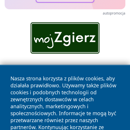
autopromocja
Nasza strona korzysta z plików cookies, aby
działała prawidłowo. Używamy także plików
cookies i podobnych technologii od
zewnętrznych dostawców w celach
Copyright © 2026 dabrowski24.pl Wszystkie prawa
analitycznych, marketingowych i
zastrzeżone.
społecznościowych. Informacje te mogą być
przetwarzane również przez naszych
partnerów. Kontynuując korzystanie ze
Polityka
Polityka