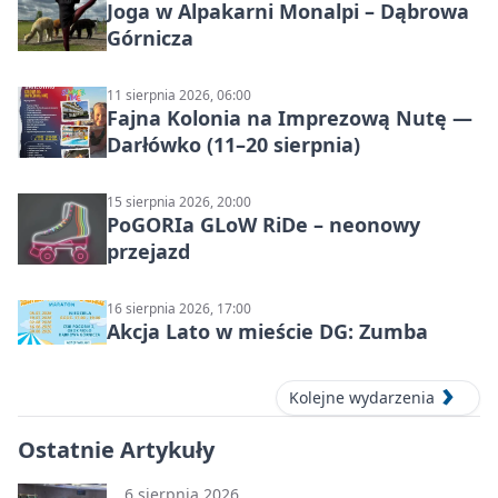
Joga w Alpakarni Monalpi – Dąbrowa
Górnicza
11 sierpnia 2026, 06:00
Fajna Kolonia na Imprezową Nutę —
Darłówko (11–20 sierpnia)
15 sierpnia 2026, 20:00
PoGORIa GLoW RiDe – neonowy
przejazd
16 sierpnia 2026, 17:00
Akcja Lato w mieście DG: Zumba
Kolejne wydarzenia
Ostatnie Artykuły
6 sierpnia 2026