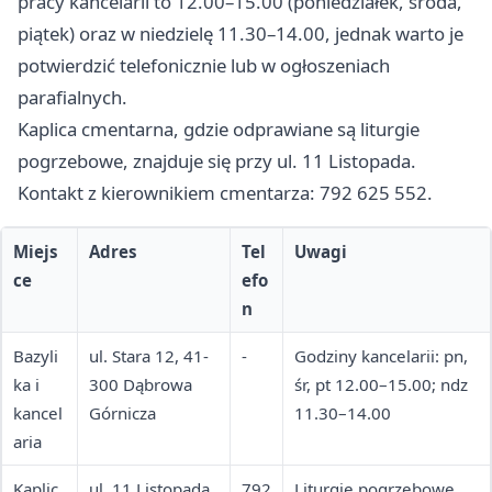
pracy kancelarii to 12.00–15.00 (poniedziałek, środa,
piątek) oraz w niedzielę 11.30–14.00, jednak warto je
potwierdzić telefonicznie lub w ogłoszeniach
parafialnych.
Kaplica cmentarna, gdzie odprawiane są liturgie
pogrzebowe, znajduje się przy ul. 11 Listopada.
Kontakt z kierownikiem cmentarza: 792 625 552.
Miejs
Adres
Tel
Uwagi
ce
efo
n
Bazyli
ul. Stara 12, 41-
-
Godziny kancelarii: pn,
ka i
300 Dąbrowa
śr, pt 12.00–15.00; ndz
kancel
Górnicza
11.30–14.00
aria
Kaplic
ul. 11 Listopada,
792
Liturgie pogrzebowe