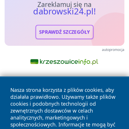
Zareklamuj się na
dabrowski24.pl!
SPRAWDŹ SZCZEGÓŁY
autopromocja
Nasza strona korzysta z plików cookies, aby
działała prawidłowo. Używamy także plików
cookies i podobnych technologii od
zewnętrznych dostawców w celach
Copyright © 2026 dabrowski24.pl Wszystkie prawa
analitycznych, marketingowych i
zastrzeżone.
społecznościowych. Informacje te mogą być