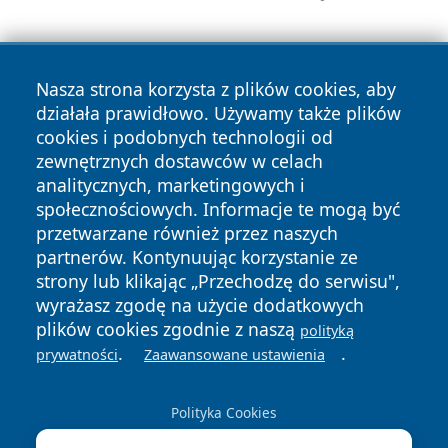
Nasza strona korzysta z plików cookies, aby
działała prawidłowo. Używamy także plików
cookies i podobnych technologii od
zewnętrznych dostawców w celach
Copyright © 2026 dabrowski24.pl Wszystkie prawa
analitycznych, marketingowych i
zastrzeżone.
społecznościowych. Informacje te mogą być
przetwarzane również przez naszych
partnerów. Kontynuując korzystanie ze
Polityka
Polityka
News
Autorzy
strony lub klikając „Przechodzę do serwisu",
Prywatności
Cookies
wyrażasz zgodę na użycie dodatkowych
plików cookies zgodnie z naszą
polityką
.
.
prywatności
Zaawansowane ustawienia
Polityka Cookies