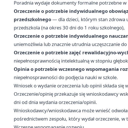
Poradnia wydaje dokumenty formalne potrzebne w 
Orzeczenie o potrzebie indywidualnego obowi
przedszkolnego
— dla dzieci, którym stan zdrowa 
przedszkola (na okres 30 dni do 1 roku szkolnego),
Orzeczenie o potrzebie indywidualnego naucza
uniemożliwia lub znacznie utrudnia uczęszczanie do 
Orzeczenie o potrzebie zajęć rewalidacyjno-w
niepełnosprawnością intelektualną w stopniu głęboki
Opinia o potrzebie wczesnego wspomagania ro
niepełnosprawności do podjęcia nauki w szkole.
Wniosek o wydanie orzeczenia lub opinii składa się w
Orzeczenie/opinię przekazuje się wnioskodawcy ws
dni od dnia wydania orzeczenia/opinii.
Wnioskodawcy/wnioskodawca może wnieść odwołanie 
pośrednictwem zespołu, który wydał orzeczenie, w t
Wczesne wspomaganie rozwoju