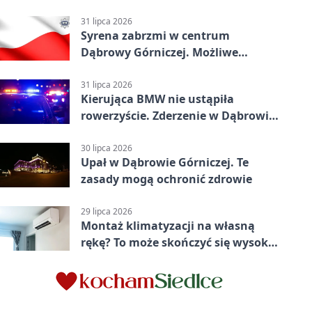
31 lipca 2026
Syrena zabrzmi w centrum
Dąbrowy Górniczej. Możliwe
krótkie zatrzymanie ruchu
31 lipca 2026
Kierująca BMW nie ustąpiła
rowerzyście. Zderzenie w Dąbrowie
Górniczej
30 lipca 2026
Upał w Dąbrowie Górniczej. Te
zasady mogą ochronić zdrowie
29 lipca 2026
Montaż klimatyzacji na własną
rękę? To może skończyć się wysoką
karą