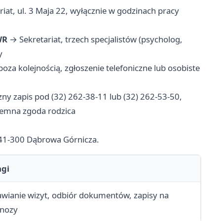
iat, ul. 3 Maja 22, wyłącznie w godzinach pracy
WR
→ Sekretariat, trzech specjalistów (psycholog,
y
za kolejnością, zgłoszenie telefoniczne lub osobiste
zny zapis pod (32) 262-38-11 lub (32) 262-53-50,
isemna zgoda rodzica
, 41-300 Dąbrowa Górnicza.
gi
ianie wizyt, odbiór dokumentów, zapisy na
gnozy