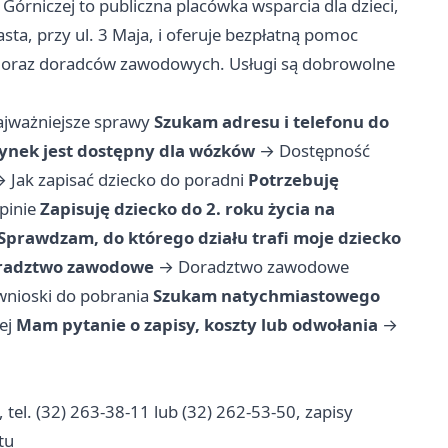
rniczej to publiczna placówka wsparcia dla dzieci,
sta, przy ul. 3 Maja, i oferuje bezpłatną pomoc
 oraz doradców zawodowych. Usługi są dobrowolne
jważniejsze sprawy
Szukam adresu i telefonu do
ynek jest dostępny dla wózków
→
Dostępność
→
Jak zapisać dziecko do poradni
Potrzebuję
pinie
Zapisuję dziecko do 2. roku życia na
Sprawdzam, do którego działu trafi moje dziecko
oradztwo zawodowe
→
Doradztwo zawodowe
 wnioski do pobrania
Szukam natychmiastowego
ej
Mam pytanie o zapisy, koszty lub odwołania
→
 tel. (32) 263-38-11 lub (32) 262-53-50, zapisy
tu