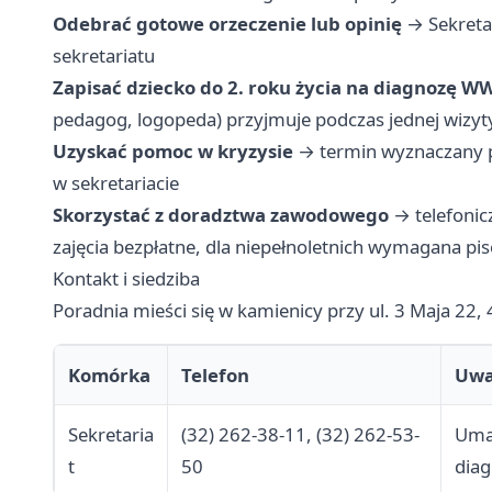
Odebrać gotowe orzeczenie lub opinię
→ Sekretar
sekretariatu
Zapisać dziecko do 2. roku życia na diagnozę W
pedagog, logopeda) przyjmuje podczas jednej wizyt
Uzyskać pomoc w kryzysie
→ termin wyznaczany po
w sekretariacie
Skorzystać z doradztwa zawodowego
→ telefonic
zajęcia bezpłatne, dla niepełnoletnich wymagana p
Kontakt i siedziba
Poradnia mieści się w kamienicy przy ul. 3 Maja 22
Komórka
Telefon
Uwa
Sekretaria
(32) 262-38-11, (32) 262-53-
Umaw
t
50
dia