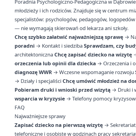
Poradnia Psychologiczno-Pedagogiczna w Dąbrowie Gó
młodzieży i ich rodziców. Znajduje się w centrum mia
specjalistów: psychologów, pedagogów, logopedów
— nie wymagają skierowań od lekarza ani szkoły.
Chcę szybko załatwić najważniejszą sprawę
→
Na
poradni
→
Kontakt i siedziba
Sprawdzam, czy bud
architektoniczna
Chcę zapisać dziecko na wizytę
orzeczenia lub opinii dla dziecka
→
Orzeczenia i o
diagnozę WWR
→
Wczesne wspomaganie rozwoju
→
Działy i specjaliści
Chcę umówić młodzież na d
Pobieram druki i wnioski przed wizytą
→
Druki i
wsparcia w kryzysie
→
Telefony pomocy kryzysow
FAQ
Najważniejsze sprawy
Zapisać dziecko na pierwszą wizytę
→ Sekretariat,
telefoniczne i osobiste w godzinach pracy sekretaria