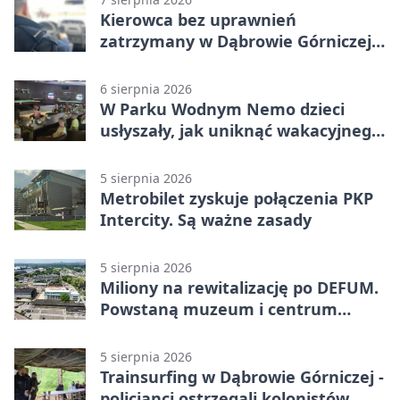
Kierowca bez uprawnień
zatrzymany w Dąbrowie Górniczej.
Miał blisko 1,5 promila
6 sierpnia 2026
W Parku Wodnym Nemo dzieci
usłyszały, jak uniknąć wakacyjnego
zagrożenia
5 sierpnia 2026
Metrobilet zyskuje połączenia PKP
Intercity. Są ważne zasady
5 sierpnia 2026
Miliony na rewitalizację po DEFUM.
Powstaną muzeum i centrum
nauki
5 sierpnia 2026
Trainsurfing w Dąbrowie Górniczej -
policjanci ostrzegali kolonistów