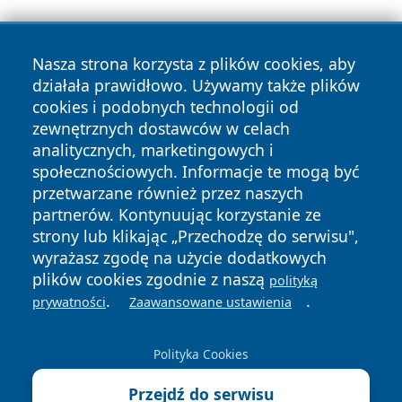
Nasza strona korzysta z plików cookies, aby
działała prawidłowo. Używamy także plików
cookies i podobnych technologii od
zewnętrznych dostawców w celach
Copyright © 2026 dabrowski24.pl Wszystkie prawa
analitycznych, marketingowych i
zastrzeżone.
społecznościowych. Informacje te mogą być
przetwarzane również przez naszych
partnerów. Kontynuując korzystanie ze
Polityka
Polityka
News
Autorzy
strony lub klikając „Przechodzę do serwisu",
Prywatności
Cookies
wyrażasz zgodę na użycie dodatkowych
plików cookies zgodnie z naszą
polityką
.
.
prywatności
Zaawansowane ustawienia
Polityka Cookies
Przejdź do serwisu