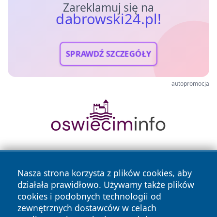
Zareklamuj się na
dabrowski24.pl!
SPRAWDŹ SZCZEGÓŁY
autopromocja
Nasza strona korzysta z plików cookies, aby
działała prawidłowo. Używamy także plików
cookies i podobnych technologii od
zewnętrznych dostawców w celach
Copyright © 2026 dabrowski24.pl Wszystkie prawa