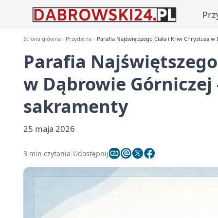
Prz
Strona główna
Przydatne
Parafia Najświętszego Ciała i Krwi Chrystusa w
Parafia Najświętszego 
w Dąbrowie Górniczej 
sakramenty
25 maja 2026
3 min czytania
Udostępnij