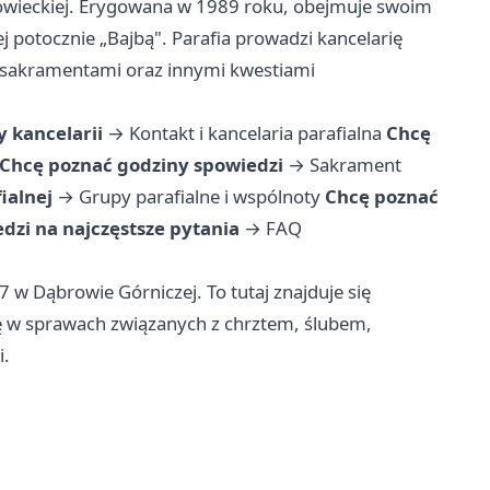
snowieckiej. Erygowana w 1989 roku, obejmuje swoim
j potocznie „Bajbą". Parafia prowadzi kancelarię
z sakramentami oraz innymi kwestiami
y kancelarii
→
Kontakt i kancelaria parafialna
Chcę
Chcę poznać godziny spowiedzi
→
Sakrament
ialnej
→
Grupy parafialne i wspólnoty
Chcę poznać
zi na najczęstsze pytania
→
FAQ
17 w Dąbrowie Górniczej. To tutaj znajduje się
się w sprawach związanych z chrztem, ślubem,
i.