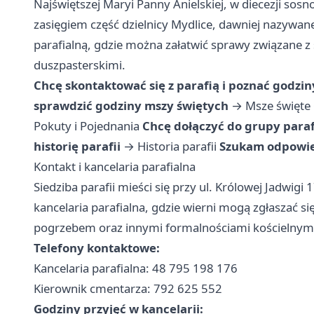
Najświętszej Maryi Panny Anielskiej, w diecezji so
zasięgiem część dzielnicy Mydlice, dawniej nazywane
parafialną, gdzie można załatwić sprawy związane 
duszpasterskimi.
Chcę skontaktować się z parafią i poznać godzin
sprawdzić godziny mszy świętych
→
Msze święte
Pokuty i Pojednania
Chcę dołączyć do grupy paraf
historię parafii
→
Historia parafii
Szukam odpowied
Kontakt i kancelaria parafialna
Siedziba parafii mieści się przy ul. Królowej Jadwigi 
kancelaria parafialna, gdzie wierni mogą zgłaszać 
pogrzebem oraz innymi formalnościami kościelnym
Telefony kontaktowe:
Kancelaria parafialna: 48 795 198 176
Kierownik cmentarza: 792 625 552
Godziny przyjęć w kancelarii: