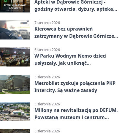
Apteki w Dąbrowie Górniczej -
godziny otwarcia, dyżury, apteka
całodobowa
7 sierpnia 2026
Kierowca bez uprawnień
zatrzymany w Dąbrowie Górniczej.
Miał blisko 1,5 promila
6 sierpnia 2026
W Parku Wodnym Nemo dzieci
usłyszały, jak uniknąć
wakacyjnego zagrożenia
5 sierpnia 2026
Metrobilet zyskuje połączenia PKP
Intercity. Są ważne zasady
5 sierpnia 2026
Miliony na rewitalizację po DEFUM.
Powstaną muzeum i centrum
nauki
5 sierpnia 2026