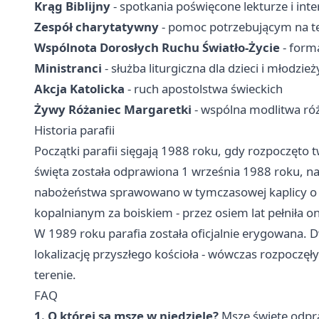
Krąg Biblijny
- spotkania poświęcone lekturze i int
Zespół charytatywny
- pomoc potrzebującym na ter
Wspólnota Dorosłych Ruchu Światło-Życie
- form
Ministranci
- służba liturgiczna dla dzieci i młodzież
Akcja Katolicka
- ruch apostolstwa świeckich
Żywy Różaniec Margaretki
- wspólna modlitwa r
Historia parafii
Początki parafii sięgają 1988 roku, gdy rozpoczęto
święta została odprawiona 1 września 1988 roku, 
nabożeństwa sprawowano w tymczasowej kaplicy o p
kopalnianym za boiskiem - przez osiem lat pełniła ona
W 1989 roku parafia została oficjalnie erygowana. D
lokalizację przyszłego kościoła - wówczas rozpoczę
terenie.
FAQ
1. O której są msze w niedzielę?
Msze święte odpra