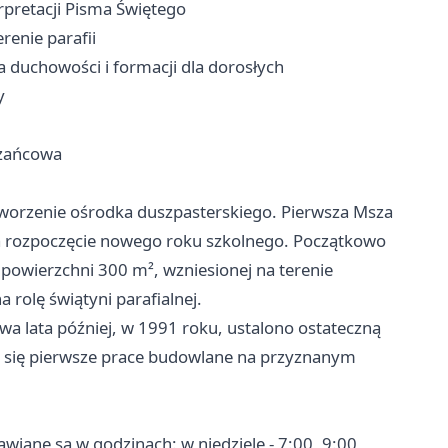
erpretacji Pisma Świętego
enie parafii
a duchowości i formacji dla dorosłych
y
óżańcowa
 tworzenie ośrodka duszpasterskiego. Pierwsza Msza
na rozpoczęcie nowego roku szkolnego. Początkowo
owierzchni 300 m², wzniesionej na terenie
 rolę świątyni parafialnej.
wa lata później, w 1991 roku, ustalono ostateczną
ły się pierwsze prace budowlane na przyznanym
wiane są w godzinach: w niedziele - 7:00, 9:00,