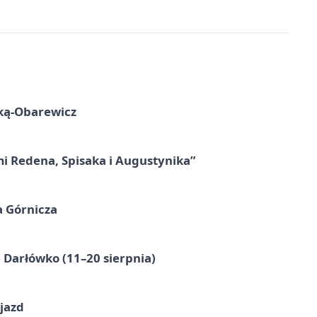
ską-Obarewicz
mi Redena, Spisaka i Augustynika”
a Górnicza
Darłówko (11–20 sierpnia)
jazd