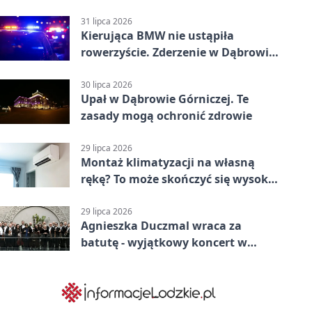
krótkie zatrzymanie ruchu
31 lipca 2026
Kierująca BMW nie ustąpiła
rowerzyście. Zderzenie w Dąbrowie
Górniczej
30 lipca 2026
Upał w Dąbrowie Górniczej. Te
zasady mogą ochronić zdrowie
29 lipca 2026
Montaż klimatyzacji na własną
rękę? To może skończyć się wysoką
karą
29 lipca 2026
Agnieszka Duczmal wraca za
batutę - wyjątkowy koncert w
Dąbrowie Górniczej