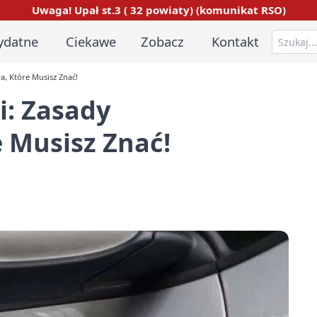
Uwaga! Upał st.3 ( 32 powiaty) (komunikat RSO)
ydatne
Ciekawe
Zobacz
Kontakt
a, Które Musisz Znać!
i: Zasady
 Musisz Znać!