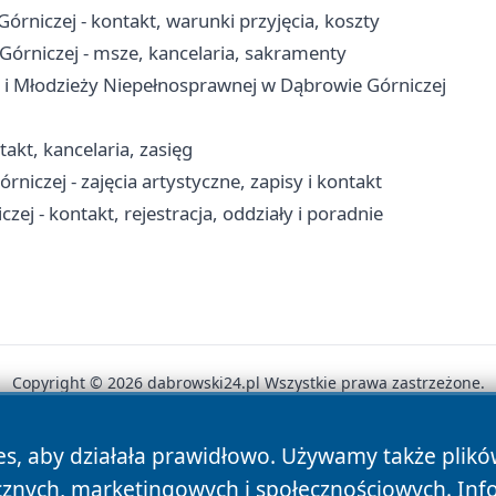
niczej - kontakt, warunki przyjęcia, koszty
Górniczej - msze, kancelaria, sakramenty
 i Młodzieży Niepełnosprawnej w Dąbrowie Górniczej
akt, kancelaria, zasięg
czej - zajęcia artystyczne, zapisy i kontakt
j - kontakt, rejestracja, oddziały i poradnie
Copyright © 2026 dabrowski24.pl Wszystkie prawa zastrzeżone.
es, aby działała prawidłowo. Używamy także plik
News
Autorzy
Polityka Prywatności
Polityka Cookie
cznych, marketingowych i społecznościowych. Inf