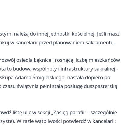
ymi należą do innej jednostki kościelnej. Jeśli masz
yfikuj w kancelarii przed planowaniem sakramentu.
rozwój osiedla Łęknice i rosnącą liczbę mieszkańców
ta to budowa wspólnoty i infrastruktury sakralnej -
iskupa Adama Śmigielskiego, nastała dopiero po
 czasu świątynia pełni stałą posługę duszpasterską
wdź listę ulic w sekcji „Zasięg parafii" - szczególnie
yste). W razie wątpliwości potwierdź w kancelarii: