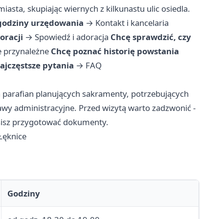
iasta, skupiając wiernych z kilkunastu ulic osiedla.
 godziny urzędowania
→
Kontakt i kancelaria
oracji
→
Spowiedź i adoracja
Chcę sprawdzić, czy
ce przynależne
Chcę poznać historię powstania
ajczęstsze pytania
→
FAQ
la parafian planujących sakramenty, potrzebujących
wy administracyjne. Przed wizytą warto zadzwonić -
sisz przygotować dokumenty.
Łęknice
Godziny