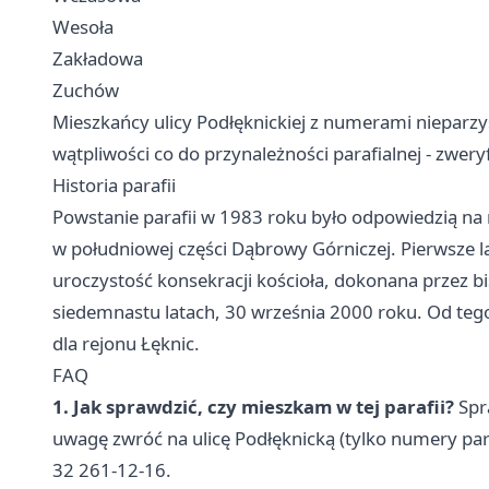
Wesoła
Zakładowa
Zuchów
Mieszkańcy ulicy Podłęknickiej z numerami nieparzyst
wątpliwości co do przynależności parafialnej - zwer
Historia parafii
Powstanie parafii w 1983 roku było odpowiedzią na 
w południowej części Dąbrowy Górniczej. Pierwsze la
uroczystość konsekracji kościoła, dokonana przez b
siedemnastu latach, 30 września 2000 roku. Od tego
dla rejonu Łęknic.
FAQ
1. Jak sprawdzić, czy mieszkam w tej parafii?
Spra
uwagę zwróć na ulicę Podłęknicką (tylko numery parz
32 261-12-16.