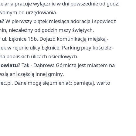
celaria pracuje wyłącznie w dni powszednie od godz.
m wolnym od urzędowania.
a?
W pierwszy piątek miesiąca adoracja i spowiedź
min, niezależny od godzin mszy świętych.
y ul. Łęknice 15b. Dojazd komunikacją miejską -
k w rejonie ulicy Łęknice. Parking przy kościele -
na pobliskich ulicach osiedlowych.
powiatu?
Tak - Dąbrowa Górnicza jest miastem na
ią ani częścią innej gminy.
iec.pl. Dane mogą się zmieniać; pamiętaj, warto