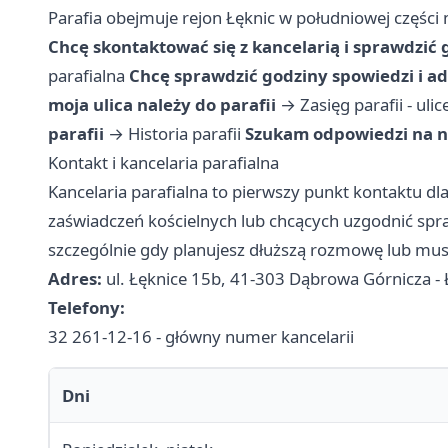
Parafia obejmuje rejon Łęknic w południowej części m
Chcę skontaktować się z kancelarią i sprawdzić
parafialna
Chcę sprawdzić godziny spowiedzi i ad
moja ulica należy do parafii
→
Zasięg parafii - uli
parafii
→
Historia parafii
Szukam odpowiedzi na n
Kontakt i kancelaria parafialna
Kancelaria parafialna to pierwszy punkt kontaktu d
zaświadczeń kościelnych lub chcących uzgodnić spra
szczególnie gdy planujesz dłuższą rozmowę lub mu
Adres:
ul. Łęknice 15b, 41-303 Dąbrowa Górnicza - 
Telefony:
32 261-12-16 - główny numer kancelarii
Dni