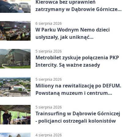
Kierowca bez uprawnień
zatrzymany w Dąbrowie Górniczej.
Miał blisko 1,5 promila
6 sierpnia 2026
W Parku Wodnym Nemo dzieci
usłyszały, jak uniknąć
wakacyjnego zagrożenia
5 sierpnia 2026
Metrobilet zyskuje połączenia PKP
Intercity. Są ważne zasady
5 sierpnia 2026
Miliony na rewitalizację po DEFUM.
Powstaną muzeum i centrum
nauki
5 sierpnia 2026
Trainsurfing w Dąbrowie Górniczej
- policjanci ostrzegali kolonistów
4 sierpnia 2026