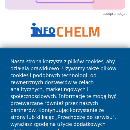
autopromocja
Nasza strona korzysta z plików cookies, aby
działała prawidłowo. Używamy także plików
cookies i podobnych technologii od
zewnętrznych dostawców w celach
Copyright © 2026 dabrowski24.pl Wszystkie prawa
analitycznych, marketingowych i
zastrzeżone.
społecznościowych. Informacje te mogą być
przetwarzane również przez naszych
partnerów. Kontynuując korzystanie ze
Polityka
Polityka
News
Autorzy
strony lub klikając „Przechodzę do serwisu",
Prywatności
Cookies
wyrażasz zgodę na użycie dodatkowych