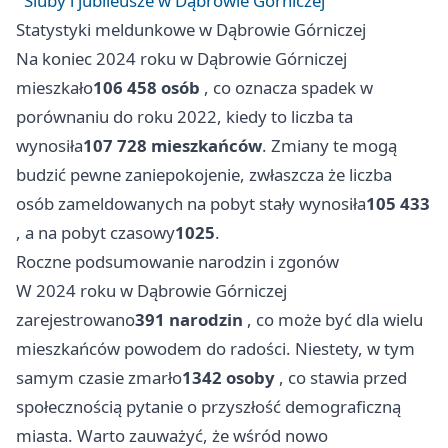
Śluby i jubileusze w Dąbrowie Górniczej
Statystyki meldunkowe w Dąbrowie Górniczej
Na koniec 2024 roku w Dąbrowie Górniczej
mieszkało
106 458 osób
, co oznacza spadek w
porównaniu do roku 2022, kiedy to liczba ta
wynosiła
107 728 mieszkańców
. Zmiany te mogą
budzić pewne zaniepokojenie, zwłaszcza że liczba
osób zameldowanych na pobyt stały wynosiła
105 433
, a na pobyt czasowy
1025
.
Roczne podsumowanie narodzin i zgonów
W 2024 roku w Dąbrowie Górniczej
zarejestrowano
391 narodzin
, co może być dla wielu
mieszkańców powodem do radości. Niestety, w tym
samym czasie zmarło
1342 osoby
, co stawia przed
społecznością pytanie o przyszłość demograficzną
miasta. Warto zauważyć, że wśród nowo