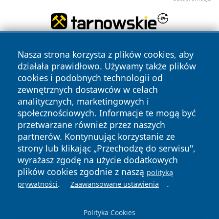
Nasza strona korzysta z plików cookies, aby
działała prawidłowo. Używamy także plików
cookies i podobnych technologii od
zewnętrznych dostawców w celach
analitycznych, marketingowych i
Copyright © 2026 dabrowski24.pl Wszystkie prawa
społecznościowych. Informacje te mogą być
zastrzeżone.
przetwarzane również przez naszych
partnerów. Kontynuując korzystanie ze
strony lub klikając „Przechodzę do serwisu",
Polityka
Polityka
News
Autorzy
wyrażasz zgodę na użycie dodatkowych
Prywatności
Cookies
plików cookies zgodnie z naszą
polityką
.
.
prywatności
Zaawansowane ustawienia
Polityka Cookies