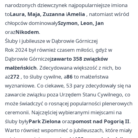
narodzonych dziewczynek najpopularniejsze imiona
to
Laura, Maja, Zuzanna
i
Amelia
, natomiast wśród
chłopców dominowały
Szymon, Leon, Jan
oraz
Nikodem
.
Śluby i jubileusze w Dąbrowie Górniczej
Rok 2024 był również czasem miłości, gdyż w
Dąbrowie Górniczej
zawarto 358 związków
małżeńskich
. Zdecydowana większość z nich, bo
aż
272
, to śluby cywilne, a
86
to małżeństwa
wyznaniowe. Co ciekawe, 53 pary zdecydowały się na
zawarcie związku poza Urzędem Stanu Cywilnego, co
może świadczyć o rosnącej popularności plenerowych
ceremonii. Najczęściej wybieranymi miejscami na
śluby były
Park Zielona
oraz
pomost nad Pogorią II
.
Warto również wspomnieć o jubileuszach, które miały