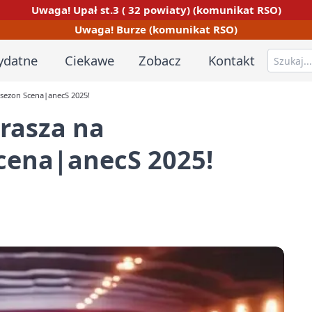
Uwaga! Upał st.3 ( 32 powiaty) (komunikat RSO)
Uwaga! Burze (komunikat RSO)
ydatne
Ciekawe
Zobacz
Kontakt
sezon Scena|anecS 2025!
rasza na
cena|anecS 2025!