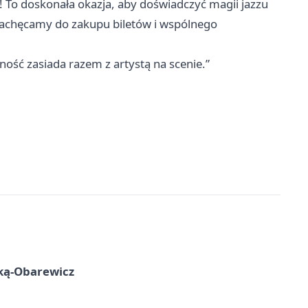
! To doskonała okazja, aby doświadczyć magii jazzu
 Zachęcamy do zakupu biletów i wspólnego
zność zasiada razem z artystą na scenie.”
ską-Obarewicz