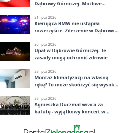
Dąbrowy Górniczej. Możliwe
krótkie zatrzymanie ruchu
31 lipca 2026
Kierująca BMW nie ustąpiła
rowerzyście. Zderzenie w Dąbrowie
Górniczej
30 lipca 2026
Upał w Dąbrowie Górniczej. Te
zasady mogą ochronić zdrowie
29 lipca 2026
Montaż klimatyzacji na własną
rękę? To może skończyć się wysoką
karą
29 lipca 2026
Agnieszka Duczmal wraca za
batutę - wyjątkowy koncert w
Dąbrowie Górniczej