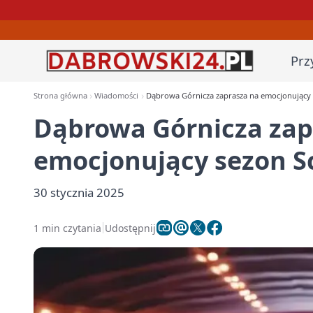
Prz
Strona główna
Wiadomości
Dąbrowa Górnicza zaprasza na emocjonujący 
Dąbrowa Górnicza zap
emocjonujący sezon S
30 stycznia 2025
1 min czytania
Udostępnij