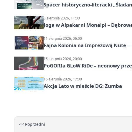
Spacer historyczno-literacki „Ślada
8 sierpnia 2026, 11:00
Joga w Alpakarni Monalpi – Dąbrow
11 sierpnia 2026, 06:00
Fajna Kolonia na Imprezową Nutę — 
15 sierpnia 2026, 20:00
PoGORIa GLoW RiDe – neonowy prze
16 sierpnia 2026, 17:00
Akcja Lato w mieście DG: Zumba
<< Poprzedni