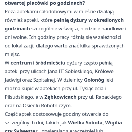
otwartej placówki po godzinach?
Poza aptekami całodobowymi w mieście działają
również apteki, które
pełnią dyżury w określonych
godzinach
szczególnie w święta, niedziele handlowe i
dni wolne. Ich godziny pracy różnią się w zależności
od lokalizacji, dlatego warto znać kilka sprawdzonych
miejsc.
W
centrum i śródmieściu
dyżury często pełnią
apteki przy ulicach Jana III Sobieskiego, Królowej
Jadwigi oraz Szpitalnej. W dzielnicy
Gołonóg
leki
można kupić w aptekach przy ul. Tysiąclecia i
Piłsudskiego, a w
Ząbkowicach
przy ul. Rapackiego
oraz na Osiedlu Robotniczym.
Część aptek dostosowuje godziny otwarcia do
szczególnych dni, takich jak
Wielka Sobota, Wigilia
czy Sylwester
, otwierając się wcześniej lub