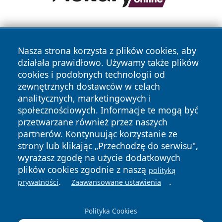
Nasza strona korzysta z plików cookies, aby
działała prawidłowo. Używamy także plików
cookies i podobnych technologii od
zewnętrznych dostawców w celach
Copyright © 2026 dabrowski24.pl Wszystkie prawa
analitycznych, marketingowych i
zastrzeżone.
społecznościowych. Informacje te mogą być
przetwarzane również przez naszych
partnerów. Kontynuując korzystanie ze
Polityka
Polityka
News
Autorzy
strony lub klikając „Przechodzę do serwisu",
Prywatności
Cookies
wyrażasz zgodę na użycie dodatkowych
plików cookies zgodnie z naszą
polityką
.
.
prywatności
Zaawansowane ustawienia
Polityka Cookies