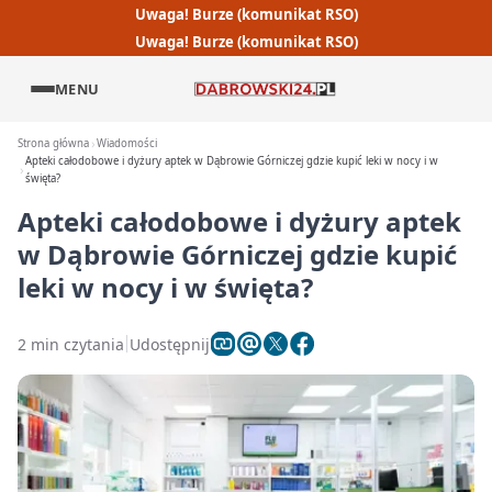
Uwaga! Burze (komunikat RSO)
Uwaga! Burze (komunikat RSO)
MENU
Strona główna
Wiadomości
Apteki całodobowe i dyżury aptek w Dąbrowie Górniczej gdzie kupić leki w nocy i w
święta?
Apteki całodobowe i dyżury aptek
w Dąbrowie Górniczej gdzie kupić
leki w nocy i w święta?
2 min czytania
Udostępnij