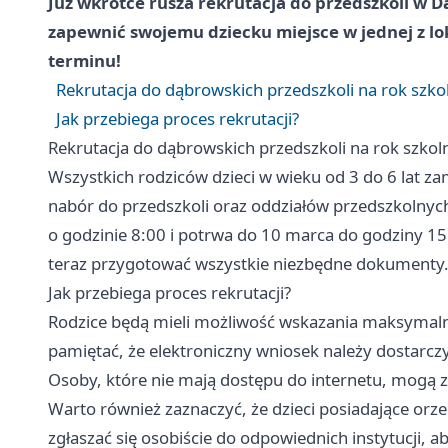
Już wkrótce rusza rekrutacja do przedszkoli w D
zapewnić swojemu dziecku miejsce w jednej z l
terminu!
Rekrutacja do dąbrowskich przedszkoli na rok szk
Jak przebiega proces rekrutacji?
Rekrutacja do dąbrowskich przedszkoli na rok szko
Wszystkich rodziców dzieci w wieku od 3 do 6 lat z
nabór do przedszkoli oraz oddziałów przedszkolnyc
o godzinie 8:00 i potrwa do 10 marca do godziny 15:
teraz przygotować wszystkie niezbędne dokumenty
Jak przebiega proces rekrutacji?
Rodzice będą mieli możliwość wskazania maksymalni
pamiętać, że elektroniczny wniosek należy dostarcz
Osoby, które nie mają dostępu do internetu, mogą 
Warto również zaznaczyć, że dzieci posiadające orze
zgłaszać się osobiście do odpowiednich instytucji, a