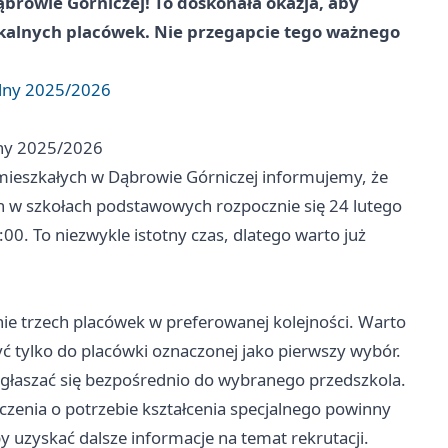
ąbrowie Górniczej! To doskonała okazja, aby
okalnych placówek. Nie przegapcie tego ważnego
olny 2025/2026
lny 2025/2026
amieszkałych w Dąbrowie Górniczej informujemy, że
h w szkołach podstawowych rozpocznie się 24 lutego
00. To niezwykle istotny czas, dlatego warto już
.
e trzech placówek w preferowanej kolejności. Warto
yć tylko do placówki oznaczonej jako pierwszy wybór.
zgłaszać się bezpośrednio do wybranego przedszkola.
czenia o potrzebie kształcenia specjalnego powinny
by uzyskać dalsze informacje na temat rekrutacji.