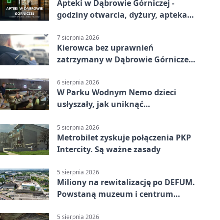
Apteki w Dąbrowie Górniczej -
godziny otwarcia, dyżury, apteka
całodobowa
7 sierpnia 2026
Kierowca bez uprawnień
zatrzymany w Dąbrowie Górniczej.
Miał blisko 1,5 promila
6 sierpnia 2026
W Parku Wodnym Nemo dzieci
usłyszały, jak uniknąć
wakacyjnego zagrożenia
5 sierpnia 2026
Metrobilet zyskuje połączenia PKP
Intercity. Są ważne zasady
5 sierpnia 2026
Miliony na rewitalizację po DEFUM.
Powstaną muzeum i centrum
nauki
5 sierpnia 2026