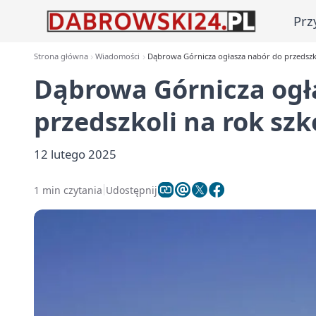
Prz
Strona główna
Wiadomości
Dąbrowa Górnicza ogłasza nabór do przedszko
Dąbrowa Górnicza ogł
przedszkoli na rok szk
12 lutego 2025
1 min czytania
Udostępnij