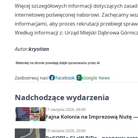
Więcej szczegółowych informacji dotyczących zasad i
internetowej poświęconej naborowi. Zachęcamy wszy
informacjami, aby proces rekrutacji przebiegł spra
Według informacji z: Urząd Miejski Dąbrowa Górnic
Autor:
krystian
Zaobserwuj nas!
Facebook
Google News
Nadchodzące wydarzenia
11 sierpnia 2026, 06:00
Fajna Kolonia na Imprezową Nutę — 
15 sierpnia 2026, 20:00
PoGORIa GLoW RiDe – neonowy prze