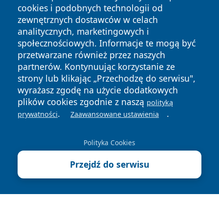
cookies i podobnych technologii od
zewnętrznych dostawców w celach
analitycznych, marketingowych i
społecznościowych. Informacje te mogą być
przetwarzane również przez naszych
Copyright © 2026 dabrowski24.pl Wszystkie prawa
partnerów. Kontynuując korzystanie ze
zastrzeżone.
strony lub klikając „Przechodzę do serwisu",
wyrażasz zgodę na użycie dodatkowych
plików cookies zgodnie z naszą
polityką
Polityka
Polityka
News
Autorzy
.
.
prywatności
Zaawansowane ustawienia
Prywatności
Cookies
Polityka Cookies
Przejdź do serwisu