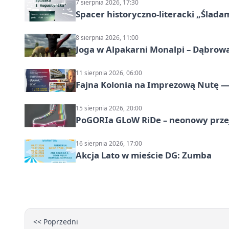
7 sierpnia 2026, 17:30
Spacer historyczno-literacki „Ślada
8 sierpnia 2026, 11:00
Joga w Alpakarni Monalpi – Dąbrow
11 sierpnia 2026, 06:00
Fajna Kolonia na Imprezową Nutę — 
15 sierpnia 2026, 20:00
PoGORIa GLoW RiDe – neonowy prze
16 sierpnia 2026, 17:00
Akcja Lato w mieście DG: Zumba
<< Poprzedni