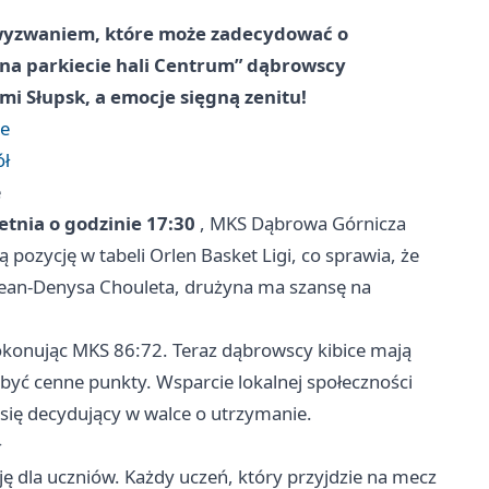
wyzwaniem, które może zadecydować o
k na parkiecie hali Centrum” dąbrowscy
mi Słupsk, a emocje sięgną zenitu!
ze
ół
e
etnia o godzinie 17:30
, MKS
Dąbrowa Górnicza
 pozycję w tabeli Orlen Basket Ligi, co sprawia, że
 Jean-Denysa Chouleta, drużyna ma szansę na
pokonując MKS 86:72. Teraz dąbrowscy kibice mają
obyć cenne punkty. Wsparcie lokalnej społeczności
się decydujący w walce o utrzymanie.
ł
ę dla uczniów. Każdy uczeń, który przyjdzie na mecz