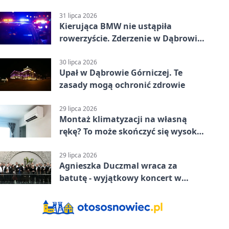
krótkie zatrzymanie ruchu
31 lipca 2026
Kierująca BMW nie ustąpiła
rowerzyście. Zderzenie w Dąbrowie
Górniczej
30 lipca 2026
Upał w Dąbrowie Górniczej. Te
zasady mogą ochronić zdrowie
29 lipca 2026
Montaż klimatyzacji na własną
rękę? To może skończyć się wysoką
karą
29 lipca 2026
Agnieszka Duczmal wraca za
batutę - wyjątkowy koncert w
Dąbrowie Górniczej