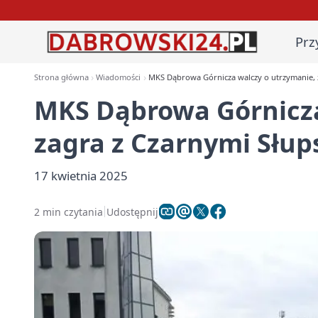
Prz
Strona główna
Wiadomości
MKS Dąbrowa Górnicza walczy o utrzymanie, 
MKS Dąbrowa Górnicza
zagra z Czarnymi Słup
17 kwietnia 2025
2 min czytania
Udostępnij