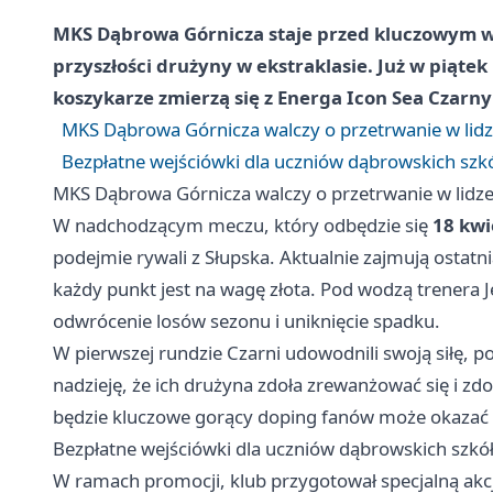
MKS Dąbrowa Górnicza staje przed kluczowym 
przyszłości drużyny w ekstraklasie. Już w piąte
koszykarze zmierzą się z Energa Icon Sea Czarny
MKS Dąbrowa Górnicza walczy o przetrwanie w lid
Bezpłatne wejściówki dla uczniów dąbrowskich szk
MKS Dąbrowa Górnicza walczy o przetrwanie w lidz
W nadchodzącym meczu, który odbędzie się
18 kwi
podejmie rywali z Słupska. Aktualnie zajmują ostatnią
każdy punkt jest na wagę złota. Pod wodzą trenera
odwrócenie losów sezonu i uniknięcie spadku.
W pierwszej rundzie Czarni udowodnili swoją siłę, 
nadzieję, że ich drużyna zdoła zrewanżować się i zd
będzie kluczowe gorący doping fanów może okazać 
Bezpłatne wejściówki dla uczniów dąbrowskich szkó
W ramach promocji, klub przygotował specjalną akcj