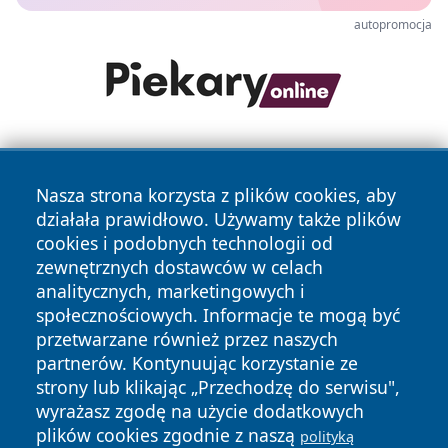
autopromocja
Nasza strona korzysta z plików cookies, aby
działała prawidłowo. Używamy także plików
cookies i podobnych technologii od
zewnętrznych dostawców w celach
Copyright © 2026 dabrowski24.pl Wszystkie prawa
analitycznych, marketingowych i
zastrzeżone.
społecznościowych. Informacje te mogą być
przetwarzane również przez naszych
partnerów. Kontynuując korzystanie ze
Polityka
Polityka
News
Autorzy
strony lub klikając „Przechodzę do serwisu",
Prywatności
Cookies
wyrażasz zgodę na użycie dodatkowych
plików cookies zgodnie z naszą
polityką