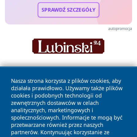
SPRAWDŹ SZCZEGÓŁY
autopromocja
Nasza strona korzysta z plików cookies, aby
działała prawidłowo. Używamy także plików
cookies i podobnych technologii od
zewnętrznych dostawców w celach
Copyright © 2026 dabrowski24.pl Wszystkie prawa
analitycznych, marketingowych i
zastrzeżone.
społecznościowych. Informacje te mogą być
przetwarzane również przez naszych
partnerów. Kontynuując korzystanie ze
Polityka
Polityka
News
Autorzy