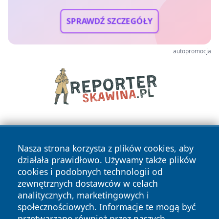
SPRAWDŹ SZCZEGÓŁY
autopromocja
Nasza strona korzysta z plików cookies, aby
działała prawidłowo. Używamy także plików
cookies i podobnych technologii od
zewnętrznych dostawców w celach
Copyright © 2026 dabrowski24.pl Wszystkie prawa
analitycznych, marketingowych i
zastrzeżone.
społecznościowych. Informacje te mogą być
przetwarzane również przez naszych