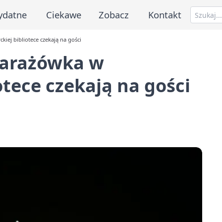
ydatne
Ciekawe
Zobacz
Kontakt
iej bibliotece czekają na gości
garażówka w
otece czekają na gości