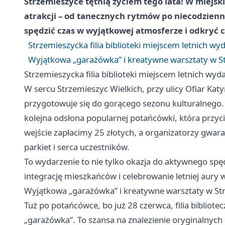
Strzemieszyce tętnią życiem tego lata! W miejski
atrakcji – od tanecznych rytmów po niecodzienne
spędzić czas w wyjątkowej atmosferze i odkryć 
Strzemieszycka filia biblioteki miejscem letnich wy
Wyjątkowa „garażówka” i kreatywne warsztaty w S
Strzemieszycka filia biblioteki miejscem letnich wyd
W sercu Strzemieszyc Wielkich, przy ulicy Ofiar Katyni
przygotowuje się do gorącego sezonu kulturalnego. 
kolejna odsłona popularnej potańcówki, która przycią
wejście zapłacimy 25 złotych, a organizatorzy gwar
parkiet i serca uczestników.
To wydarzenie to nie tylko okazja do aktywnego spę
integrację mieszkańców i celebrowanie letniej aury 
Wyjątkowa „garażówka” i kreatywne warsztaty w St
Tuż po potańcówce, bo już 28 czerwca, filia biblio
„garażówka”. To szansa na znalezienie oryginalnych