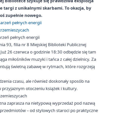
ej bibliotece szykuje się prawdziwa eksplozja
 targi z unikalnymi skarbami. To okazja, by
coś zupełnie nowego.
darzeń pełnych energii
trzemieszycach
arzeń pełnych energii
a 93, filia nr 8 Miejskiej Biblioteki Publicznej
Już 26 czerwca o godzinie 18:30 odbędzie się tam
ga miłośników muzyki i tańca z całej dzielnicy. Za
antują świetną zabawę w rytmach, które rozgrzeją
dzenia czasu, ale również doskonały sposób na
w przyjaznym otoczeniu książek i kultury.
rzemieszycach
teczna zaprasza na nietypową wyprzedaż pod nazwą
 przedmiotów – od stylowych staroci po praktyczne