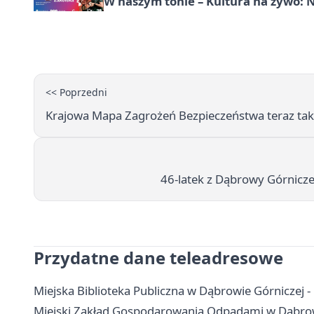
W naszym tonie – Kultura na żywo: N
<< Poprzedni
Krajowa Mapa Zagrożeń Bezpieczeństwa teraz takż
46-latek z Dąbrowy Górnicz
Przydatne dane teleadresowe
Miejska Biblioteka Publiczna w Dąbrowie Górniczej - ko
Miejski Zakład Gospodarowania Odpadami w Dąbrowie