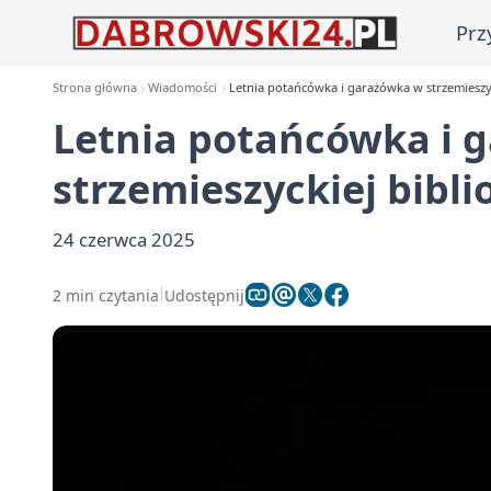
Prz
Strona główna
Wiadomości
Letnia potańcówka i garażówka w strzemieszyck
Letnia potańcówka i 
strzemieszyckiej bibli
24 czerwca 2025
2 min czytania
Udostępnij