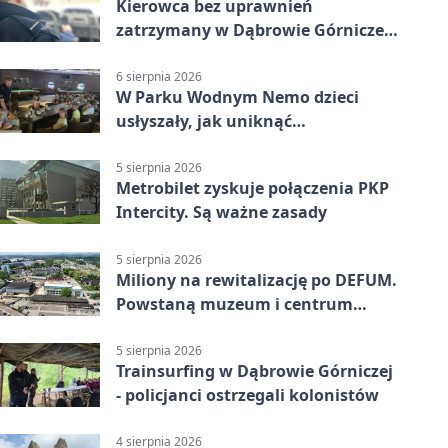
Kierowca bez uprawnień
zatrzymany w Dąbrowie Górniczej.
Miał blisko 1,5 promila
6 sierpnia 2026
W Parku Wodnym Nemo dzieci
usłyszały, jak uniknąć
wakacyjnego zagrożenia
5 sierpnia 2026
Metrobilet zyskuje połączenia PKP
Intercity. Są ważne zasady
5 sierpnia 2026
Miliony na rewitalizację po DEFUM.
Powstaną muzeum i centrum
nauki
5 sierpnia 2026
Trainsurfing w Dąbrowie Górniczej
- policjanci ostrzegali kolonistów
4 sierpnia 2026