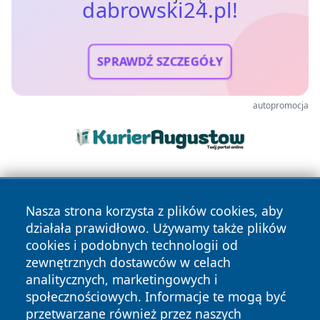
dabrowski24.pl!
SPRAWDŹ SZCZEGÓŁY
autopromocja
Nasza strona korzysta z plików cookies, aby
działała prawidłowo. Używamy także plików
cookies i podobnych technologii od
zewnętrznych dostawców w celach
Copyright © 2026 dabrowski24.pl Wszystkie prawa
analitycznych, marketingowych i
zastrzeżone.
społecznościowych. Informacje te mogą być
przetwarzane również przez naszych