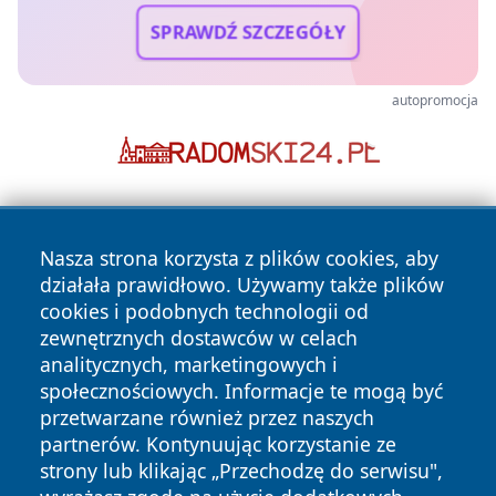
SPRAWDŹ SZCZEGÓŁY
autopromocja
Nasza strona korzysta z plików cookies, aby
działała prawidłowo. Używamy także plików
cookies i podobnych technologii od
zewnętrznych dostawców w celach
Copyright © 2026 dabrowski24.pl Wszystkie prawa
analitycznych, marketingowych i
zastrzeżone.
społecznościowych. Informacje te mogą być
przetwarzane również przez naszych
partnerów. Kontynuując korzystanie ze
Polityka
Polityka
News
Autorzy
strony lub klikając „Przechodzę do serwisu",
Prywatności
Cookies