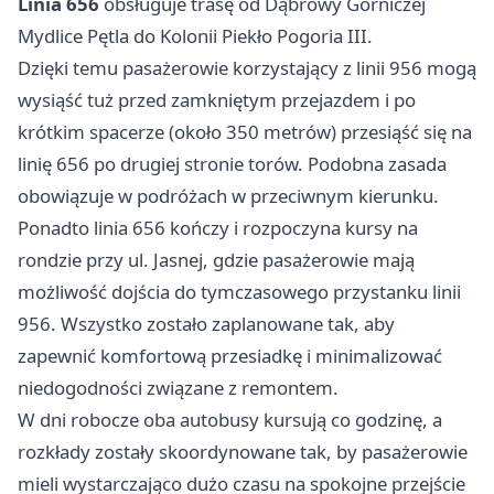
Linia 656
obsługuje trasę od Dąbrowy Górniczej
Mydlice Pętla do Kolonii Piekło Pogoria III.
Dzięki temu pasażerowie korzystający z linii 956 mogą
wysiąść tuż przed zamkniętym przejazdem i po
krótkim spacerze (około 350 metrów) przesiąść się na
linię 656 po drugiej stronie torów. Podobna zasada
obowiązuje w podróżach w przeciwnym kierunku.
Ponadto linia 656 kończy i rozpoczyna kursy na
rondzie przy ul. Jasnej, gdzie pasażerowie mają
możliwość dojścia do tymczasowego przystanku linii
956. Wszystko zostało zaplanowane tak, aby
zapewnić komfortową przesiadkę i minimalizować
niedogodności związane z remontem.
W dni robocze oba autobusy kursują co godzinę, a
rozkłady zostały skoordynowane tak, by pasażerowie
mieli wystarczająco dużo czasu na spokojne przejście