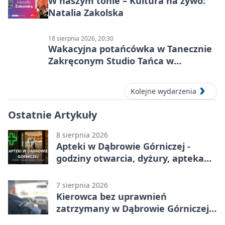
W naszym tonie – Kultura na żywo:
Natalia Zakolska
18 sierpnia 2026, 20:30
Wakacyjna potańcówka w Tanecznie
Zakręconym Studio Tańca w
Dąbrowie Górniczej
Kolejne wydarzenia
Ostatnie Artykuły
8 sierpnia 2026
Apteki w Dąbrowie Górniczej -
godziny otwarcia, dyżury, apteka
całodobowa
7 sierpnia 2026
Kierowca bez uprawnień
zatrzymany w Dąbrowie Górniczej.
Miał blisko 1,5 promila