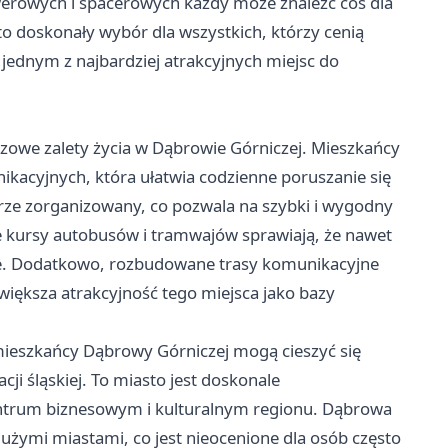
rowerowych i spacerowych każdy może znaleźć coś dla
to doskonały wybór dla wszystkich, którzy cenią
ją jednym z najbardziej atrakcyjnych miejsc do
czowe zalety życia w Dąbrowie Górniczej. Mieszkańcy
kacyjnych, która ułatwia codzienne poruszanie się
brze zorganizowany, co pozwala na szybki i wygodny
ne kursy autobusów i tramwajów sprawiają, że nawet
e. Dodatkowo, rozbudowane trasy komunikacyjne
większa atrakcyjność tego miejsca jako bazy
eszkańcy Dąbrowy Górniczej mogą cieszyć się
 śląskiej. To miasto jest doskonale
ntrum biznesowym i kulturalnym regionu. Dąbrowa
dużymi miastami, co jest nieocenione dla osób często