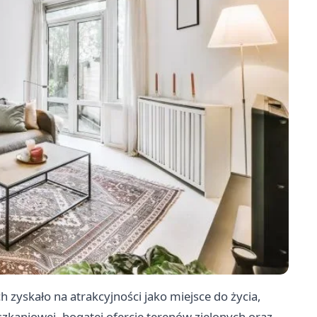
 zyskało na atrakcyjności jako miejsce do życia,
zkaniowej, bogatej ofercie terenów zielonych oraz