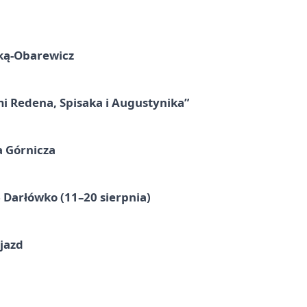
ską-Obarewicz
mi Redena, Spisaka i Augustynika”
a Górnicza
Darłówko (11–20 sierpnia)
jazd