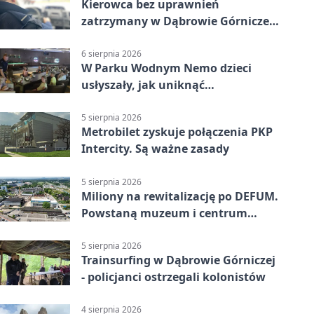
Kierowca bez uprawnień
zatrzymany w Dąbrowie Górniczej.
Miał blisko 1,5 promila
6 sierpnia 2026
W Parku Wodnym Nemo dzieci
usłyszały, jak uniknąć
wakacyjnego zagrożenia
5 sierpnia 2026
Metrobilet zyskuje połączenia PKP
Intercity. Są ważne zasady
5 sierpnia 2026
Miliony na rewitalizację po DEFUM.
Powstaną muzeum i centrum
nauki
5 sierpnia 2026
Trainsurfing w Dąbrowie Górniczej
- policjanci ostrzegali kolonistów
4 sierpnia 2026