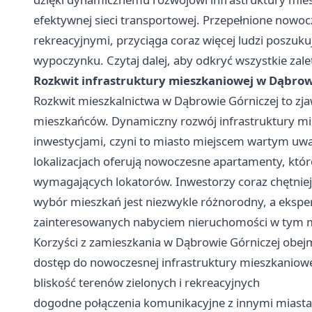
efektywnej sieci transportowej. Przepełnione nowo
rekreacyjnymi, przyciąga coraz więcej ludzi poszu
wypoczynku. Czytaj dalej, aby odkryć wszystkie zal
Rozkwit infrastruktury mieszkaniowej w Dąbrow
Rozkwit mieszkalnictwa w Dąbrowie Górniczej to zja
mieszkańców. Dynamiczny rozwój infrastruktury mi
inwestycjami, czyni to miasto miejscem wartym uwa
lokalizacjach oferują nowoczesne apartamenty, któr
wymagających lokatorów. Inwestorzy coraz chętniej re
wybór mieszkań jest niezwykle różnorodny, a
eksper
zainteresowanych nabyciem nieruchomości w tym mie
Korzyści z zamieszkania w Dąbrowie Górniczej obej
dostęp do nowoczesnej infrastruktury mieszkaniow
bliskość terenów zielonych i rekreacyjnych
dogodne połączenia komunikacyjne z innymi miast