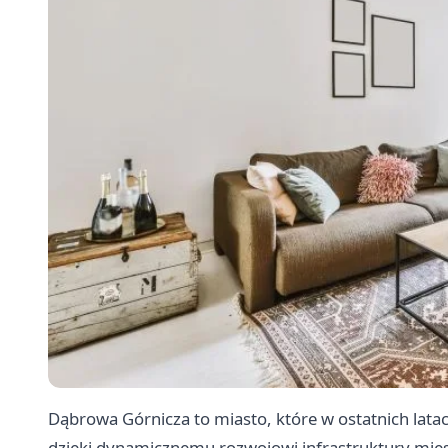
Dąbrowa Górnicza to miasto, które w ostatnich latach
dzięki dynamicznemu rozwojowi infrastruktury mies