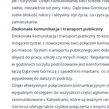
jak i turystów. Dzięki rozbudowanej sieci ścieżek 
siebie, niezależnie od pory roku. Dąbrowa Górnicza 
sobie bliskość natury i aktywny styl życia, co czyni 
zamieszkania.
Doskonała komunikacja i transport publiczny
Doskonała komunikacja i transport publiczny to klu
mogą korzystać z nowoczesnej sieci połączeń komuni
po mieście. System transportu publicznego jest do
dojazd do pracy, szkoły czy innych miejsc. Regular
w godzinach szczytu podróżowanie jest komfortow
łączą Dąbrowę Górniczą z sąsiednimi miastami, co z
wypadowej do dalszych podróży.
Dzięki efektywnym połączeniom komunikacyjnym mi
wygodnym dostępem do wszystkich części aglomeracji
skomunikowane z Katowicami, które są ważnym ce
Górnicza oferuje także szybkie połączenia z innymi 