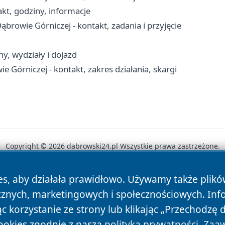
kt, godziny, informacje
owie Górniczej - kontakt, zadania i przyjęcie
y, wydziały i dojazd
órniczej - kontakt, zakres działania, skargi
Copyright © 2026 dabrowski24.pl Wszystkie prawa zastrzeżone.
es, aby działała prawidłowo. Używamy także plik
News
Autorzy
Polityka Prywatności
Polityka Cookie
cznych, marketingowych i społecznościowych. Inf
 korzystanie ze strony lub klikając „Przechodzę 
ookies zgodnie z naszą
polityką prywatności
.
Zaaw