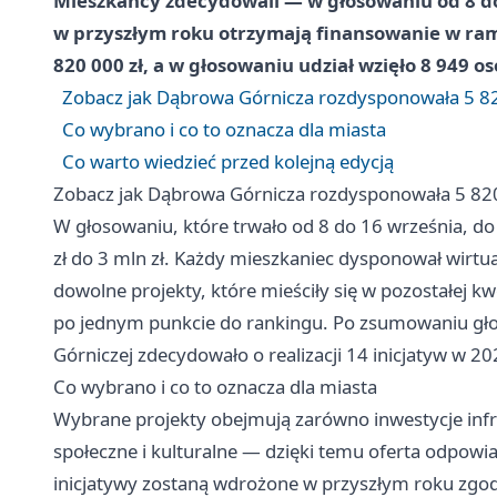
Mieszkańcy zdecydowali — w głosowaniu od 8 do 
w przyszłym roku otrzymają finansowanie w ram
820 000 zł, a w głosowaniu udział wzięło 8 949 os
Zobacz jak Dąbrowa Górnicza rozdysponowała 5 82
Co wybrano i co to oznacza dla miasta
Co warto wiedzieć przed kolejną edycją
Zobacz jak Dąbrowa Górnicza rozdysponowała 5 820
W głosowaniu, które trwało od 8 do 16 września, do
zł do 3 mln zł. Każdy mieszkaniec dysponował wirtu
dowolne projekty, które mieściły się w pozostałej 
po jednym punkcie do rankingu. Po zsumowaniu g
Górniczej zdecydowało o realizacji 14 inicjatyw w 20
Co wybrano i co to oznacza dla miasta
Wybrane projekty obejmują zarówno inwestycje infra
społeczne i kulturalne — dzięki temu oferta odpow
inicjatywy zostaną wdrożone w przyszłym roku z