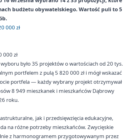
16 września wybrano 14 z 35 propozycji, które
ach budżetu obywatelskiego. Wartość puli to 5
ób.
0 000 zł
 000 zł
 wyboru było 35 projektów o wartościach od 20 tys.
alnym portfelem z pulą 5 820 000 zł i mógł wskazać
kwocie portfela — każdy wybrany projekt otrzymywał
łosów 8 949 mieszkanek i mieszkańców Dąbrowy
26 roku.
strukturalne, jak i przedsięwzięcia edukacyjne,
iada na różne potrzeby mieszkańców. Zwycięskie
godnie z harmonogramem przygotowywanym przez