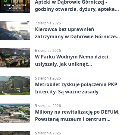
Apteki w Dąbrowie Górniczej -
godziny otwarcia, dyżury, apteka
całodobowa
7 sierpnia 2026
Kierowca bez uprawnień
zatrzymany w Dąbrowie Górniczej.
Miał blisko 1,5 promila
6 sierpnia 2026
W Parku Wodnym Nemo dzieci
usłyszały, jak uniknąć
wakacyjnego zagrożenia
5 sierpnia 2026
Metrobilet zyskuje połączenia PKP
Intercity. Są ważne zasady
5 sierpnia 2026
Miliony na rewitalizację po DEFUM.
Powstaną muzeum i centrum
nauki
5 sierpnia 2026