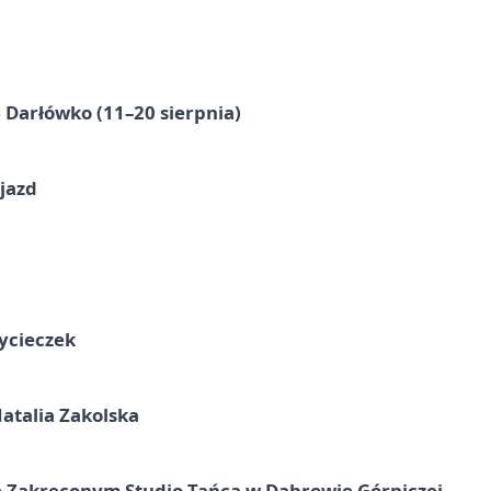
Darłówko (11–20 sierpnia)
jazd
ycieczek
atalia Zakolska
 Zakręconym Studio Tańca w Dąbrowie Górniczej