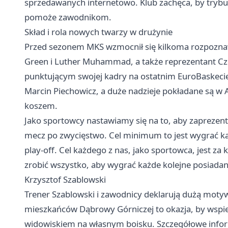
sprzedawanych internetowo. Klub zachęca, by trybun
pomoże zawodnikom.
Skład i rola nowych twarzy w drużynie
Przed sezonem MKS wzmocnił się kilkoma rozpozna
Green i Luther Muhammad, a także reprezentant Cze
punktującym swojej kadry na ostatnim EuroBaskecie
Marcin Piechowicz, a duże nadzieje pokładane są w 
koszem.
Jako sportowcy nastawiamy się na to, aby zaprezento
mecz po zwycięstwo. Cel minimum to jest wygrać ka
play-off. Cel każdego z nas, jako sportowca, jest z
zrobić wszystko, aby wygrać każde kolejne posiadan
Krzysztof Szablowski
Trener Szablowski i zawodnicy deklarują dużą moty
mieszkańców Dąbrowy Górniczej to okazja, by wspier
widowiskiem na własnym boisku. Szczegółowe inform