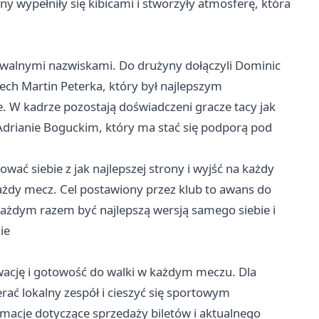
y wypełniły się kibicami i stworzyły atmosferę, która
walnymi nazwiskami. Do drużyny dołączyli Dominic
ch Martin Peterka, który był najlepszym
. W kadrze pozostają doświadczeni gracze tacy jak
Adrianie Boguckim, który ma stać się podporą pod
wać siebie z jak najlepszej strony i wyjść na każdy
żdy mecz. Cel postawiony przez klub to awans do
a każdym razem być najlepszą wersją samego siebie i
ie
wację i gotowość do walki w każdym meczu. Dla
ać lokalny zespół i cieszyć się sportowym
acje dotyczące sprzedaży biletów i aktualnego