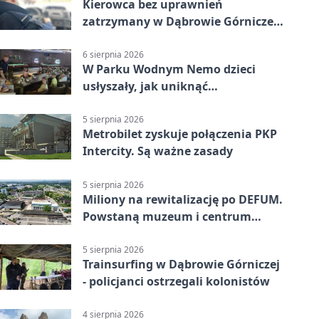
Kierowca bez uprawnień
zatrzymany w Dąbrowie Górniczej.
Miał blisko 1,5 promila
6 sierpnia 2026
W Parku Wodnym Nemo dzieci
usłyszały, jak uniknąć
wakacyjnego zagrożenia
5 sierpnia 2026
Metrobilet zyskuje połączenia PKP
Intercity. Są ważne zasady
5 sierpnia 2026
Miliony na rewitalizację po DEFUM.
Powstaną muzeum i centrum
nauki
5 sierpnia 2026
Trainsurfing w Dąbrowie Górniczej
- policjanci ostrzegali kolonistów
4 sierpnia 2026