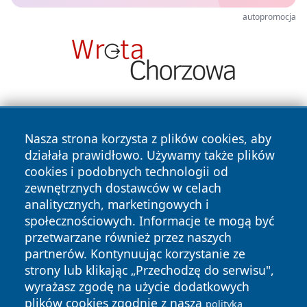
autopromocja
Nasza strona korzysta z plików cookies, aby
działała prawidłowo. Używamy także plików
cookies i podobnych technologii od
zewnętrznych dostawców w celach
Copyright © 2026 dabrowski24.pl Wszystkie prawa
analitycznych, marketingowych i
zastrzeżone.
społecznościowych. Informacje te mogą być
przetwarzane również przez naszych
partnerów. Kontynuując korzystanie ze
Polityka
Polityka
News
Autorzy
strony lub klikając „Przechodzę do serwisu",
Prywatności
Cookies
wyrażasz zgodę na użycie dodatkowych
plików cookies zgodnie z naszą
polityką