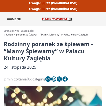
Uwaga! Burze (komunikat RSO)
Uwaga! Burze (komunikat RSO)
MENU
Strona główna
Wiadomości
Rodzinny poranek ze śpiewem - "Mamy Śpiewamy" w Pałacu Kultury Zagłębia
Rodzinny poranek ze śpiewem -
“Mamy Śpiewamy” w Pałacu
Kultury Zagłębia
24 listopada 2025
2 min czytania
Udostępnij