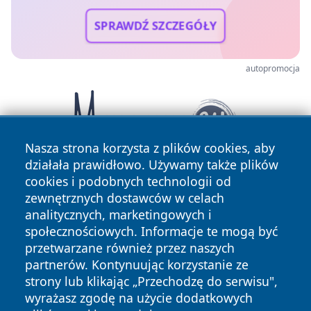
SPRAWDŹ SZCZEGÓŁY
autopromocja
Nasza strona korzysta z plików cookies, aby
działała prawidłowo. Używamy także plików
cookies i podobnych technologii od
zewnętrznych dostawców w celach
analitycznych, marketingowych i
społecznościowych. Informacje te mogą być
przetwarzane również przez naszych
partnerów. Kontynuując korzystanie ze
Copyright © 2026 dabrowski24.pl Wszystkie prawa
zastrzeżone.
strony lub klikając „Przechodzę do serwisu",
wyrażasz zgodę na użycie dodatkowych