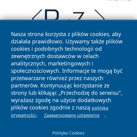
Nasza strona korzysta z plików cookies, aby
działała prawidłowo. Używamy także plików
cookies i podobnych technologii od
zewnętrznych dostawców w celach
analitycznych, marketingowych i
społecznościowych. Informacje te mogą być
przetwarzane również przez naszych
Copyright © 2026 dabrowski24.pl Wszystkie prawa
zastrzeżone.
partnerów. Kontynuując korzystanie ze
strony lub klikając „Przechodzę do serwisu",
wyrażasz zgodę na użycie dodatkowych
Polityka
Polityka
plików cookies zgodnie z naszą
polityką
News
Autorzy
Prywatności
Cookies
.
.
prywatności
Zaawansowane ustawienia
Polityka Cookies