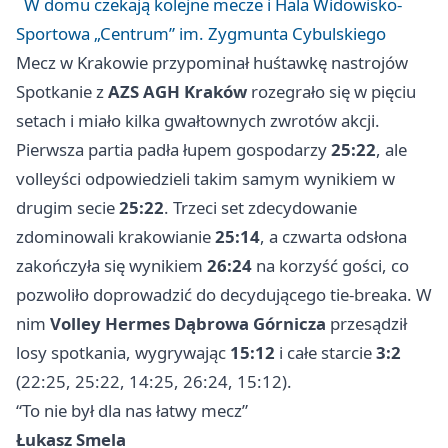
W domu czekają kolejne mecze i Hala Widowisko-
Sportowa „Centrum” im. Zygmunta Cybulskiego
Mecz w Krakowie przypominał huśtawkę nastrojów
Spotkanie z
AZS AGH Kraków
rozegrało się w pięciu
setach i miało kilka gwałtownych zwrotów akcji.
Pierwsza partia padła łupem gospodarzy
25:22
, ale
volleyści odpowiedzieli takim samym wynikiem w
drugim secie
25:22
. Trzeci set zdecydowanie
zdominowali krakowianie
25:14
, a czwarta odsłona
zakończyła się wynikiem
26:24
na korzyść gości, co
pozwoliło doprowadzić do decydującego tie-breaka. W
nim
Volley Hermes Dąbrowa Górnicza
przesądził
losy spotkania, wygrywając
15:12
i całe starcie
3:2
(22:25, 25:22, 14:25, 26:24, 15:12).
“To nie był dla nas łatwy mecz”
Łukasz Smela