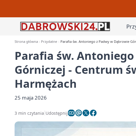
Prz
Strona główna
Przydatne
Parafia św. Antoniego z Padwy w Dąbrowie Gór
Parafia św. Antonieg
Górniczej - Centrum 
Harmężach
25 maja 2026
3 min czytania
Udostępnij