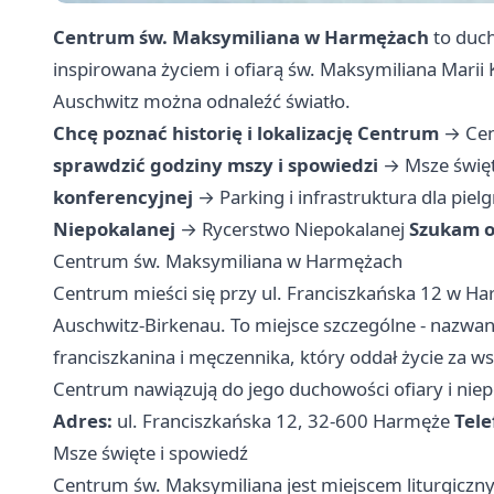
Centrum św. Maksymiliana w Harmężach
to duch
inspirowana życiem i ofiarą św. Maksymiliana Marii 
Auschwitz można odnaleźć światło.
Chcę poznać historię i lokalizację Centrum
→
Ce
sprawdzić godziny mszy i spowiedzi
→
Msze święt
konferencyjnej
→
Parking i infrastruktura dla pie
Niepokalanej
→
Rycerstwo Niepokalanej
Szukam o
Centrum św. Maksymiliana w Harmężach
Centrum mieści się przy ul. Franciszkańska 12 w H
Auschwitz-Birkenau. To miejsce szczególne - nazwa
franciszkanina i męczennika, który oddał życie za 
Centrum nawiązują do jego duchowości ofiary i niep
Adres:
ul. Franciszkańska 12, 32-600 Harmęże
Tele
Msze święte i spowiedź
Centrum św. Maksymiliana jest miejscem liturgiczn