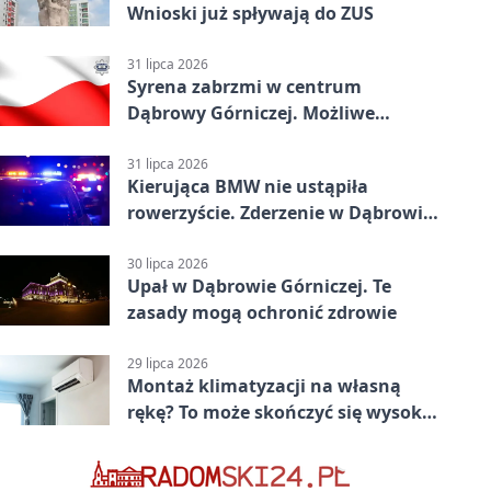
Wnioski już spływają do ZUS
31 lipca 2026
Syrena zabrzmi w centrum
Dąbrowy Górniczej. Możliwe
krótkie zatrzymanie ruchu
31 lipca 2026
Kierująca BMW nie ustąpiła
rowerzyście. Zderzenie w Dąbrowie
Górniczej
30 lipca 2026
Upał w Dąbrowie Górniczej. Te
zasady mogą ochronić zdrowie
29 lipca 2026
Montaż klimatyzacji na własną
rękę? To może skończyć się wysoką
karą