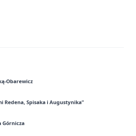
ską-Obarewicz
mi Redena, Spisaka i Augustynika”
a Górnicza