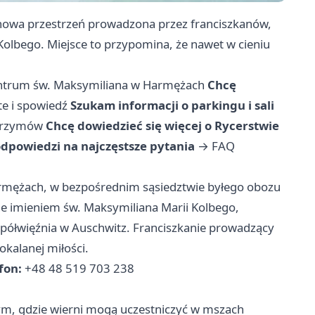
owa przestrzeń prowadzona przez franciszkanów,
Kolbego. Miejsce to przypomina, że nawet w cieniu
ntrum św. Maksymiliana w Harmężach
Chcę
e i spowiedź
Szukam informacji o parkingu i sali
lgrzymów
Chcę dowiedzieć się więcej o Rycerstwie
dpowiedzi na najczęstsze pytania
→
FAQ
armężach, w bezpośrednim sąsiedztwie byłego obozu
ne imieniem św. Maksymiliana Marii Kolbego,
współwięźnia w Auschwitz. Franciszkanie prowadzący
okalanej miłości.
fon:
+48 48 519 703 238
ym, gdzie wierni mogą uczestniczyć w mszach