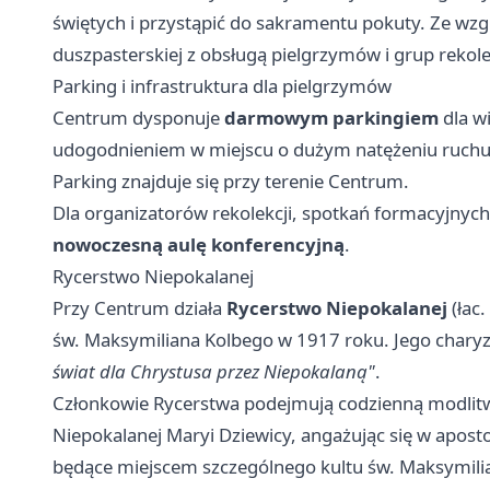
świętych i przystąpić do sakramentu pokuty. Ze wzgl
duszpasterskiej z obsługą pielgrzymów i grup rekole
Parking i infrastruktura dla pielgrzymów
Centrum dysponuje
darmowym parkingiem
dla wi
udogodnieniem w miejscu o dużym natężeniu ruchu
Parking znajduje się przy terenie Centrum.
Dla organizatorów rekolekcji, spotkań formacyjny
nowoczesną aulę konferencyjną
.
Rycerstwo Niepokalanej
Przy Centrum działa
Rycerstwo Niepokalanej
(łac.
św. Maksymiliana Kolbego w 1917 roku. Jego charyz
świat dla Chrystusa przez Niepokalaną"
.
Członkowie Rycerstwa podejmują codzienną modlitwę
Niepokalanej Maryi Dziewicy, angażując się w apost
będące miejscem szczególnego kultu św. Maksymilia