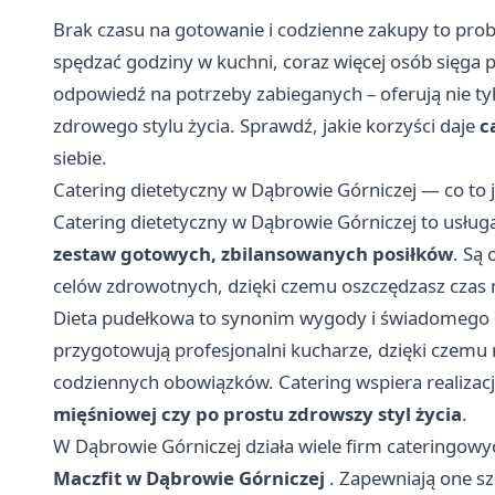
Brak czasu na gotowanie i codzienne zakupy to pr
spędzać godziny w kuchni, coraz więcej osób sięga
odpowiedź na potrzeby zabieganych – oferują nie ty
zdrowego stylu życia. Sprawdź, jakie korzyści daje
c
siebie.
Catering dietetyczny w Dąbrowie Górniczej — co to j
Catering dietetyczny w Dąbrowie Górniczej to usługa
zestaw gotowych, zbilansowanych posiłków
. Są
celów zdrowotnych, dzięki czemu oszczędzasz czas na
Dieta pudełkowa to synonim wygody i świadomego od
przygotowują profesjonalni kucharze, dzięki czemu 
codziennych obowiązków. Catering wspiera realizac
mięśniowej czy po prostu zdrowszy styl życia
.
W Dąbrowie Górniczej działa wiele firm cateringow
Maczfit w Dąbrowie Górniczej
. Zapewniają one s