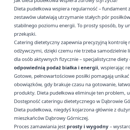
Jak dieta pudełkowa wspiera zdrowy styl życia?
Dieta pudełkowa wspiera regularność – fundament 
zestawów ułatwiają utrzymanie stałych pór posiłków,
stabilnego poziomu energii. To prosty sposób, by u
przekąski.
Catering dietetyczny zapewnia precyzyjną kontrolę
odżywczymi, dzięki czemu nie trzeba samodzielnie l
dla osób aktywnych fizycznie – specjalistyczne die
odpowiednią podaż białka i energii
, wspierając 
Gotowe, pełnowartościowe posiłki pomagają unikać
obowiązków, gdy brakuje czasu na gotowanie, łatwo
produkty. Dieta pudełkowa eliminuje ten problem, u
Dostępność cateringu dietetycznego w Dąbrowie Gó
Dieta pudełkowa, niegdyś kojarzona głównie z dużym
mieszkańców Dąbrowy Górniczej.
Proces zamawiania jest
prosty i wygodny
– wystarcz