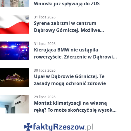
Wnioski już spływają do ZUS
31 lipca 2026
Syrena zabrzmi w centrum
Dąbrowy Górniczej. Możliwe
krótkie zatrzymanie ruchu
31 lipca 2026
Kierująca BMW nie ustąpiła
rowerzyście. Zderzenie w Dąbrowie
Górniczej
30 lipca 2026
Upał w Dąbrowie Górniczej. Te
zasady mogą ochronić zdrowie
29 lipca 2026
Montaż klimatyzacji na własną
rękę? To może skończyć się wysoką
karą