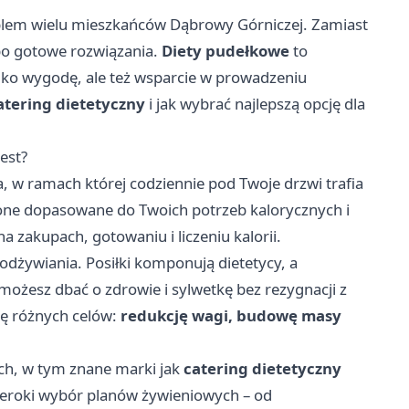
oblem wielu mieszkańców Dąbrowy Górniczej. Zamiast
 po gotowe rozwiązania.
Diety pudełkowe
to
lko wygodę, ale też wsparcie w prowadzeniu
atering dietetyczny
i jak wybrać najlepszą opcję dla
est?
, w ramach której codziennie pod Twoje drzwi trafia
 one dopasowane do Twoich potrzeb kalorycznych i
 zakupach, gotowaniu i liczeniu kalorii.
żywiania. Posiłki komponują dietetycy, a
możesz dbać o zdrowie i sylwetkę bez rezygnacji z
ję różnych celów:
redukcję wagi, budowę masy
ych, w tym znane marki jak
catering dietetyczny
zeroki wybór planów żywieniowych – od