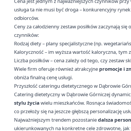
Cena jest jednym z najważniejszych czynników przy
usługa ta nie musi być droga – konkurencyjny rynek 
odbiorców.
Ceny za całodzienny zestaw posiłków zaczynają się od
czynników:
Rodzaj diety – plany specjalistyczne (np. wegetari
Kaloryczność – im wyższa wartość kaloryczna, tym 
Liczba posiłków – cena zależy od tego, czy zestaw skł
Wiele firm oferuje również atrakcyjne
promocje i zn
obniża finalną cenę usługi.
Przyszłość cateringu dietetycznego w Dąbrowie Górn
Catering dietetyczny w Dąbrowie Górniczej dynamiczn
stylu życia
wielu mieszkańców. Rosnąca świadomość
co przełoży się na jeszcze głębszą personalizację usł
Najważniejszym trendem pozostanie
dalsza person
ukierunkowanych na konkretne cele zdrowotne, jak 