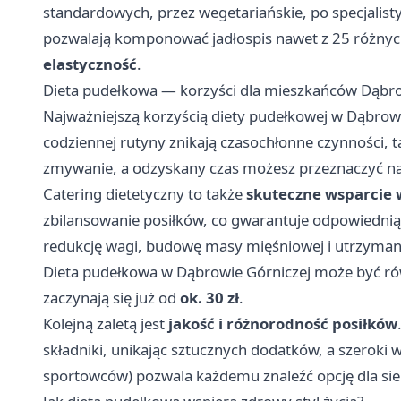
standardowych, przez wegetariańskie, po specjalist
pozwalają komponować jadłospis nawet z 25 różnych
elastyczność
.
Dieta pudełkowa — korzyści dla mieszkańców Dąbr
Najważniejszą korzyścią diety pudełkowej w Dąbrowi
codziennej rutyny znikają czasochłonne czynności, t
zmywanie, a odzyskany czas możesz przeznaczyć na
Catering dietetyczny to także
skuteczne wsparcie 
zbilansowanie posiłków, co gwarantuje odpowiednią 
redukcję wagi, budowę masy mięśniowej i utrzyma
Dieta pudełkowa w Dąbrowie Górniczej może być ró
zaczynają się już od
ok. 30 zł
.
Kolejną zaletą jest
jakość i różnorodność posiłków
składniki, unikając sztucznych dodatków, a szeroki w
sportowców) pozwala każdemu znaleźć opcję dla sie