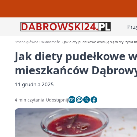
Prz
Strona główna
Wiadomości
Jak diety pudełkowe wpisują się w styl życia
Jak diety pudełkowe wp
mieszkańców Dąbrowy
11 grudnia 2025
4 min czytania
Udostępnij