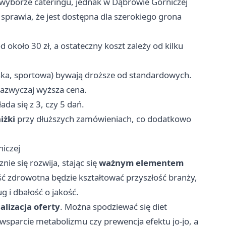
 wyborze cateringu, jednak w Dąbrowie Górniczej
sprawia, że jest dostępna dla szerokiego grona
 około 30 zł, a ostateczny koszt zależy od kilku
ańska, sportowa) bywają droższe od standardowych.
zazwyczaj wyższa cena.
ada się z 3, czy 5 dań.
iżki
przy dłuższych zamówieniach, co dodatkowo
iczej
ie się rozwija, stając się
ważnym elementem
 zdrowotna będzie kształtować przyszłość branży,
ug i dbałość o jakość.
alizacja oferty
. Można spodziewać się diet
wsparcie metabolizmu czy prewencja efektu jo-jo, a