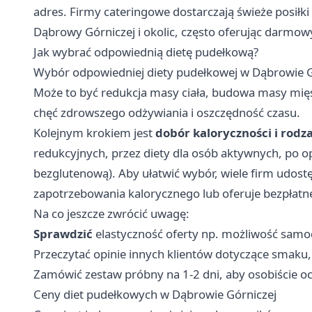
adres. Firmy cateringowe dostarczają świeże posiłki
Dąbrowy Górniczej i okolic, często oferując darmo
Jak wybrać odpowiednią dietę pudełkową?
Wybór odpowiedniej diety pudełkowej w Dąbrowie Gó
Może to być redukcja masy ciała, budowa masy mię
chęć zdrowszego odżywiania i oszczędność czasu.
Kolejnym krokiem jest
dobór kaloryczności i rodza
redukcyjnych, przez diety dla osób aktywnych, po o
bezglutenową). Aby ułatwić wybór, wiele firm udost
zapotrzebowania kalorycznego lub oferuje bezpłatne
Na co jeszcze zwrócić uwagę:
Sprawdzić
elastyczność oferty np. możliwość sa
Przeczytać opinie innych klientów dotyczące smaku, 
Zamówić zestaw próbny na 1-2 dni, aby osobiście oce
Ceny diet pudełkowych w Dąbrowie Górniczej