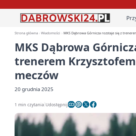
Prz
Strona główna
Wiadomości
MKS Dąbrowa Górnicza rozstaje się z trener
MKS Dąbrowa Górnicza 
trenerem Krzysztofem 
meczów
20 grudnia 2025
1 min czytania
Udostępnij