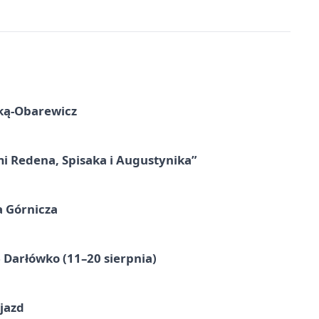
ską-Obarewicz
mi Redena, Spisaka i Augustynika”
a Górnicza
Darłówko (11–20 sierpnia)
jazd