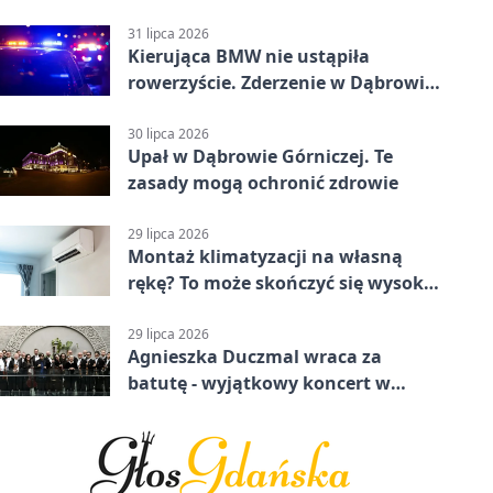
krótkie zatrzymanie ruchu
31 lipca 2026
Kierująca BMW nie ustąpiła
rowerzyście. Zderzenie w Dąbrowie
Górniczej
30 lipca 2026
Upał w Dąbrowie Górniczej. Te
zasady mogą ochronić zdrowie
29 lipca 2026
Montaż klimatyzacji na własną
rękę? To może skończyć się wysoką
karą
29 lipca 2026
Agnieszka Duczmal wraca za
batutę - wyjątkowy koncert w
Dąbrowie Górniczej