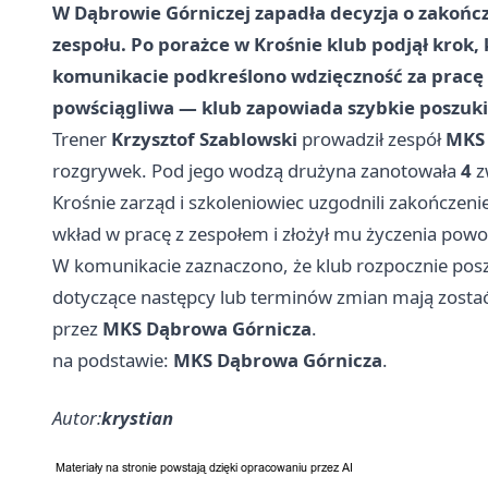
W Dąbrowie Górniczej zapadła decyzja o zakońc
zespołu. Po porażce w Krośnie klub podjął krok,
komunikacie podkreślono wdzięczność za pracę 
powściągliwa — klub zapowiada szybkie poszuk
Trener
Krzysztof Szablowski
prowadził zespół
MKS 
rozgrywek. Pod jego wodzą drużyna zanotowała
4
z
Krośnie
zarząd i szkoleniowiec uzgodnili zakończen
wkład w pracę z zespołem i złożył mu życzenia powod
W komunikacie zaznaczono, że klub rozpocznie pos
dotyczące następcy lub terminów zmian mają zosta
przez
MKS Dąbrowa Górnicza
.
na podstawie:
MKS Dąbrowa Górnicza
.
Autor:
krystian