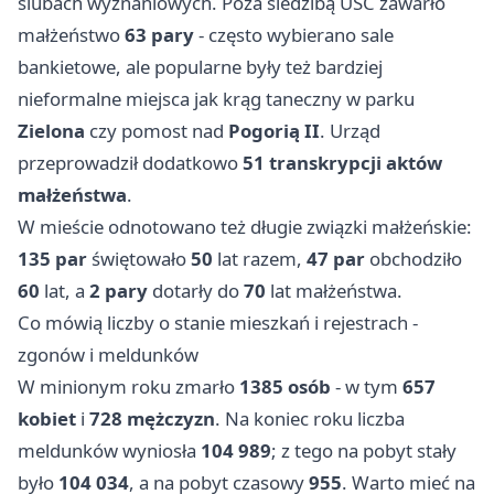
ślubach wyznaniowych. Poza siedzibą USC zawarło
małżeństwo
63 pary
- często wybierano sale
bankietowe, ale popularne były też bardziej
nieformalne miejsca jak krąg taneczny w parku
Zielona
czy pomost nad
Pogorią II
. Urząd
przeprowadził dodatkowo
51 transkrypcji aktów
małżeństwa
.
W mieście odnotowano też długie związki małżeńskie:
135 par
świętowało
50
lat razem,
47 par
obchodziło
60
lat, a
2 pary
dotarły do
70
lat małżeństwa.
Co mówią liczby o stanie mieszkań i rejestrach -
zgonów i meldunków
W minionym roku zmarło
1385 osób
- w tym
657
kobiet
i
728 mężczyzn
. Na koniec roku liczba
meldunków wyniosła
104 989
; z tego na pobyt stały
było
104 034
, a na pobyt czasowy
955
. Warto mieć na