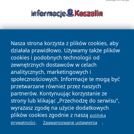
Nasza strona korzysta z plików cookies, aby
działała prawidłowo. Używamy także plików
cookies i podobnych technologii od
zewnętrznych dostawców w celach
Copyright © 2026 dabrowski24.pl Wszystkie prawa
analitycznych, marketingowych i
zastrzeżone.
społecznościowych. Informacje te mogą być
przetwarzane również przez naszych
partnerów. Kontynuując korzystanie ze
Polityka
Polityka
News
Autorzy
strony lub klikając „Przechodzę do serwisu",
Prywatności
Cookies
wyrażasz zgodę na użycie dodatkowych
plików cookies zgodnie z naszą
polityką
.
.
prywatności
Zaawansowane ustawienia