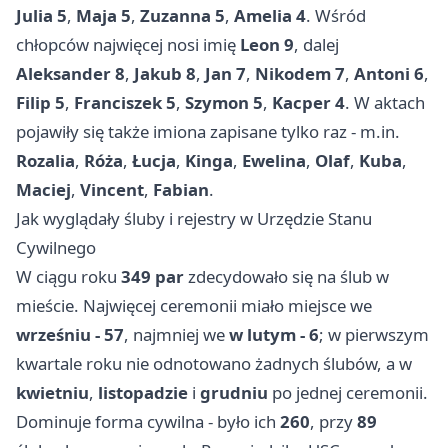
Julia 5
,
Maja 5
,
Zuzanna 5
,
Amelia 4
. Wśród
chłopców najwięcej nosi imię
Leon 9
, dalej
Aleksander 8
,
Jakub 8
,
Jan 7
,
Nikodem 7
,
Antoni 6
,
Filip 5
,
Franciszek 5
,
Szymon 5
,
Kacper 4
. W aktach
pojawiły się także imiona zapisane tylko raz - m.in.
Rozalia
,
Róża
,
Łucja
,
Kinga
,
Ewelina
,
Olaf
,
Kuba
,
Maciej
,
Vincent
,
Fabian
.
Jak wyglądały śluby i rejestry w Urzędzie Stanu
Cywilnego
W ciągu roku
349 par
zdecydowało się na ślub w
mieście. Najwięcej ceremonii miało miejsce we
wrześniu - 57
, najmniej we
w lutym - 6
; w pierwszym
kwartale roku nie odnotowano żadnych ślubów, a w
kwietniu
,
listopadzie
i
grudniu
po jednej ceremonii.
Dominuje forma cywilna - było ich
260
, przy
89