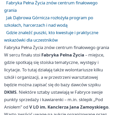
Fabryka Pełna Życia znów centrum finałowego
grania
Jak Dąbrowa Górnicza rozłożyła program po
szkołach, harcerzach i nad wodą
Gdzie znaleźć puszki, kto kwestuje i praktyczne
wskazówki dla uczestników
Fabryka Pełna Życia znów centrum finałowego grania
W sercu finału stoi
Fabryka Pełna Życia
– miejsce,
gdzie spotkają się stoiska tematyczne, występy i
licytacje. To tutaj działają także wolontariusze kilku
szkół i organizacji, a w przestrzeni warsztatowej
będzie można zapisać się do bazy dawców szpiku
DKMS
. Niektóre sztaby ustawiają w Fabryce swoje
punkty sprzedaży i kawiarenki – m.in. sklepik „Pod
Aniołem” od
V LO im. Kanclerza Jana Zamoyskiego
.
Warto zwrócić uwagę na aukcje organizowane przez