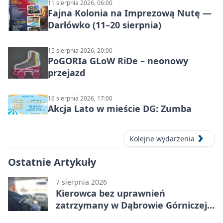
11 sierpnia 2026, 06:00
Fajna Kolonia na Imprezową Nutę —
Darłówko (11–20 sierpnia)
15 sierpnia 2026, 20:00
PoGORIa GLoW RiDe – neonowy
przejazd
16 sierpnia 2026, 17:00
Akcja Lato w mieście DG: Zumba
Kolejne wydarzenia
Ostatnie Artykuły
7 sierpnia 2026
Kierowca bez uprawnień
zatrzymany w Dąbrowie Górniczej.
Miał blisko 1,5 promila