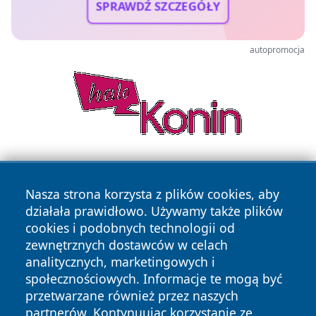
SPRAWDŹ SZCZEGÓŁY
autopromocja
Nasza strona korzysta z plików cookies, aby
działała prawidłowo. Używamy także plików
cookies i podobnych technologii od
zewnętrznych dostawców w celach
Copyright © 2026 dabrowski24.pl Wszystkie prawa
analitycznych, marketingowych i
zastrzeżone.
społecznościowych. Informacje te mogą być
przetwarzane również przez naszych
partnerów. Kontynuując korzystanie ze
Polityka
Polityka