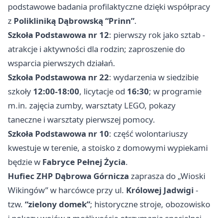
podstawowe badania profilaktyczne dzięki współpracy
z
Polikliniką Dąbrowską “Prinn”
.
Szkoła Podstawowa nr 12
: pierwszy rok jako sztab -
atrakcje i aktywności dla rodzin; zaproszenie do
wsparcia pierwszych działań.
Szkoła Podstawowa nr 22
: wydarzenia w siedzibie
szkoły
12:00-18:00
, licytacje od
16:30
; w programie
m.in. zajęcia zumby, warsztaty LEGO, pokazy
taneczne i warsztaty pierwszej pomocy.
Szkoła Podstawowa nr 10
: część wolontariuszy
kwestuje w terenie, a stoisko z domowymi wypiekami
będzie w
Fabryce Pełnej Życia
.
Hufiec ZHP Dąbrowa Górnicza
zaprasza do „Wioski
Wikingów” w harcówce przy ul.
Królowej Jadwigi
-
tzw.
“zielony domek”
; historyczne stroje, obozowisko