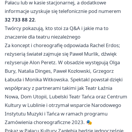
Pałacu lub w kasie stacjonarnej, a dodatkowe
informacje uzyskuje się telefonicznie pod numerem
32 733 88 22
.
Twórcy pokazują, kto stoi za Q&A i jakie ma to
znaczenie dla teatru niezależnego
Za koncept i choreografię odpowiada Rachel Erdos;
reżyserią świateł zajmuje się Paweł Murlik, dźwięk
reżyseruje Alon Peretz. W obsadzie występują Olga
Bury, Natalia Dinges, Paweł Kozłowski, Grzegorz
Łabuda i Monika Witkowska. Spektakl powstał dzięki
współpracy z partnerami takimi jak Teatr Łaźnia
Nowa, Dom Utopii, Lubelski Teatr Tańca oraz Centrum
Kultury w
Lublinie
i otrzymał wsparcie Narodowego
Instytutu Muzyki i Tańca w ramach programu
Zamówienia choreograficzne 2023. 🎭
Pokaz w Pałacu Kultury Zagłębia będzie jednocześnie