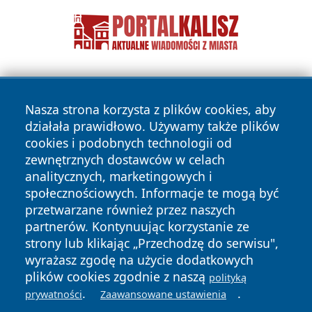
Nasza strona korzysta z plików cookies, aby
działała prawidłowo. Używamy także plików
cookies i podobnych technologii od
zewnętrznych dostawców w celach
Copyright © 2026 dabrowski24.pl Wszystkie prawa
analitycznych, marketingowych i
zastrzeżone.
społecznościowych. Informacje te mogą być
przetwarzane również przez naszych
partnerów. Kontynuując korzystanie ze
Polityka
Polityka
News
Autorzy
strony lub klikając „Przechodzę do serwisu",
Prywatności
Cookies
wyrażasz zgodę na użycie dodatkowych
plików cookies zgodnie z naszą
polityką
.
.
prywatności
Zaawansowane ustawienia