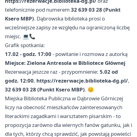
https://rezerwacje.biblioteka-dg.pl/
oraz
telefonicznie pod numerem
32 639 03 28 (Punkt
Ksero MBP)
. Dąbrowska biblioteka prosi o
wcześniejsze zapisy ze względu na ograniczoną liczbę
miejsc. 💻📞
Grafik spotkania:
17.02 - godz. 17:00
- powitanie i rozmowa z autorką
Miejsce: Zielona Antresola w Bibliotece Głównej
Rezerwacja jeszcze raz - przypomnienie:
5.02 od
godz. 12:00
,
https://rezerwacje.biblioteka-dg.pl/
,
32 639 03 28 (Punkt Ksero MBP)
. 😊
Miejska Biblioteka Publiczna w Dąbrowie Górniczej
liczy na obecność mieszkańców zainteresowanych
literackimi zagadkami i warsztatem pisarskim - to
propozycja zarówno dla wiernych fanów gatunku, jak i
dla tych, którzy chcą sprawdzić, jak powstają powieści