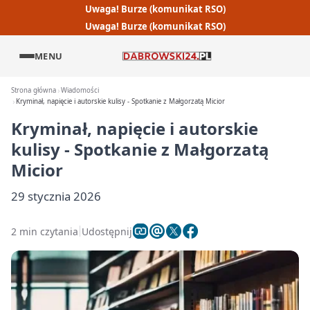
Uwaga! Burze (komunikat RSO)
Uwaga! Burze (komunikat RSO)
MENU
Strona główna
Wiadomości
Kryminał, napięcie i autorskie kulisy - Spotkanie z Małgorzatą Micior
Kryminał, napięcie i autorskie
kulisy - Spotkanie z Małgorzatą
Micior
29 stycznia 2026
2 min czytania
Udostępnij