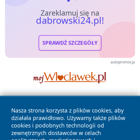
Zareklamuj się na
dabrowski24.pl!
SPRAWDŹ SZCZEGÓŁY
autopromocja
Nasza strona korzysta z plików cookies, aby
działała prawidłowo. Używamy także plików
cookies i podobnych technologii od
zewnętrznych dostawców w celach
Copyright © 2026 dabrowski24.pl Wszystkie prawa