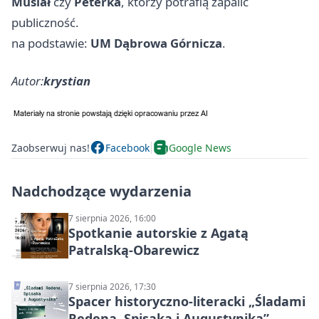
Musiał
czy
Peterka
, którzy potrafią zapalić
publiczność.
na podstawie:
UM Dąbrowa Górnicza
.
Autor:
krystian
Zaobserwuj nas!
Facebook
Google News
Nadchodzące wydarzenia
7 sierpnia 2026, 16:00
Spotkanie autorskie z Agatą
Patralską-Obarewicz
7 sierpnia 2026, 17:30
Spacer historyczno-literacki „Śladami
Redena, Spisaka i Augustynika”