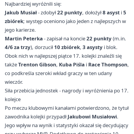
Najbardziej wyróżnili się:
Jakub Musiał
- zdobył
22 punkty
, dołożył
8 asyst
i
5
zbiórek
; występ oceniono jako jeden z najlepszych w
jego karierze.
Martin Peterka
- zapisał na koncie
22 punkty
(m.in.
4/6 za trzy
), dorzucił
10 zbiórek
,
3 asysty
i blok.
Obok nich w najlepszej piątce 17. kolejki znaleźli się
także
Trenton Gibson
,
Kuba Piśla
i
Race Thompson
,
co podkreśla szeroki wkład graczy w ten udany
wieczór.
Siła przebicia jednostek - nagrody i wyróżnienia po 17.
kolejce
Po meczu klubowymi kanałami potwierdzono, że tytuł
zawodnika kolejki przypadł
Jakubowi Musiałowi
.
Jego wpływ na wynik i statystyki okazał się decydujący
przy wyborze MVP. Dodatkowo do zestawienia 10