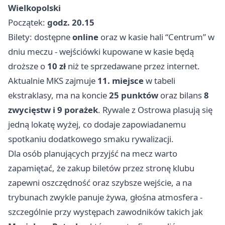
Wielkopolski
Początek:
godz. 20.15
Bilety: dostępne
online
oraz w kasie hali “Centrum” w
dniu meczu - wejściówki kupowane w kasie będą
droższe o
10 zł
niż te sprzedawane przez internet.
Aktualnie MKS zajmuje
11. miejsce
w tabeli
ekstraklasy, ma na koncie
25 punktów
oraz bilans
8
zwycięstw i 9 porażek
. Rywale z Ostrowa plasują się
jedną lokatę wyżej, co dodaje zapowiadanemu
spotkaniu dodatkowego smaku rywalizacji.
Dla osób planujących przyjść na mecz warto
zapamiętać, że zakup biletów przez stronę klubu
zapewni oszczędność oraz szybsze wejście, a na
trybunach zwykle panuje żywa, głośna atmosfera -
szczególnie przy występach zawodników takich jak