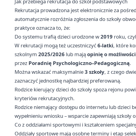
Jak przebiega rekrutacja do szkół podstawowych
Rekrutacja prowadzona jest elektronicznie za pośr
automatycznie rozróżnia zgłoszenia do szkoły obwo
praktyce oznacza to, że:
Do systemu trafią dzieci urodzone w
2019
roku, czy
W rekrutacji mogą też uczestniczyć
6-latki
, które ko
szkolnym
2025/2026
lub mają
opinię o możliwośc
przez
Poradnię Psychologiczno–Pedagogiczną
.
Można wskazać maksymalnie
3 szkoły
, z czego dw
zaznaczyć jednostkę najbardziej preferowaną.
Rodzice kierujący dzieci do szkoły spoza rejonu po
kryteriów rekrutacyjnych.
Rodzice niemający dostępu do internetu lub dziec
wypełnieniu wniosku – wsparcie zapewniają szkoły
Co z oddziałami sportowymi i kształceniem specjal
Oddziały sportowe mają osobne terminy i etap sele