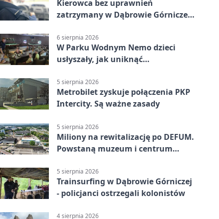
Kierowca bez uprawnień
zatrzymany w Dąbrowie Górniczej.
Miał blisko 1,5 promila
6 sierpnia 2026
W Parku Wodnym Nemo dzieci
usłyszały, jak uniknąć
wakacyjnego zagrożenia
5 sierpnia 2026
Metrobilet zyskuje połączenia PKP
Intercity. Są ważne zasady
5 sierpnia 2026
Miliony na rewitalizację po DEFUM.
Powstaną muzeum i centrum
nauki
5 sierpnia 2026
Trainsurfing w Dąbrowie Górniczej
- policjanci ostrzegali kolonistów
4 sierpnia 2026