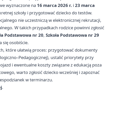
iowe wyznaczone na
16 marca 2026 r.
i
23 marca
etnej szkoły i przygotować dziecko do testów.
jalnego nie uczestniczą w elektronicznej rekrutacji,
cjalnego. W takich przypadkach rodzice powinni zgłosić
ła Podstawowa nr 20
,
Szkoła Podstawowa nr 29
a się osobiście.
ch, które ułatwią proces: przygotować dokumenty
logiczno–Pedagogicznej), ustalić priorytety przy
ojazd i ewentualne koszty związane z edukacją poza
owego, warto zgłosić dziecko wcześniej i zapoznać
espodzianek w terminarzu.
j
.