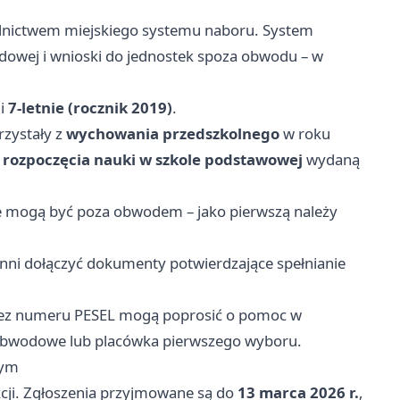
ednictwem miejskiego systemu naboru. System
dowej i wnioski do jednostek spoza obwodu – w
li
7-letnie (rocznik 2019)
.
rzystały z
wychowania przedszkolnego
w roku
i rozpoczęcia nauki w szkole podstawowej
wydaną
ie mogą być poza obwodem – jako pierwszą należy
winni dołączyć dokumenty potwierdzające spełnianie
i bez numeru PESEL mogą poprosić o pomoc w
 obwodowe lub placówka pierwszego wyboru.
nym
kcji. Zgłoszenia przyjmowane są do
13 marca 2026 r.
,