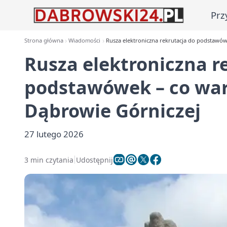
Prz
Strona główna
Wiadomości
Rusza elektroniczna rekrutacja do podstawów
Rusza elektroniczna r
podstawówek – co war
Dąbrowie Górniczej
27 lutego 2026
3 min czytania
Udostępnij