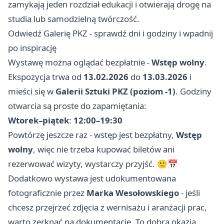
zamykają jeden rozdział edukacji i otwierają drogę na
studia lub samodzielną twórczość.
Odwiedź Galerię PKZ - sprawdź dni i godziny i wpadnij
po inspirację
Wystawę można oglądać bezpłatnie -
Wstęp wolny
.
Ekspozycja trwa od
13.02.2026
do
13.03.2026
i
mieści się w
Galerii Sztuki PKZ (poziom -1)
. Godziny
otwarcia są proste do zapamiętania:
Wtorek–piątek
:
12:00–19:30
Powtórzę jeszcze raz - wstęp jest bezpłatny,
Wstęp
wolny
, więc nie trzeba kupować biletów ani
rezerwować wizyty, wystarczy przyjść. 🙂📅
Dodatkowo wystawa jest udokumentowana
fotograficznie przez
Marka Wesołowskiego
- jeśli
chcesz przejrzeć zdjęcia z wernisażu i aranżacji prac,
warto zerknąć na dokumentację. To dobra okazja,