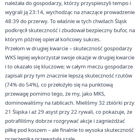
należała do gospodarzy, którzy przyspieszyli tempo i
wygrali ją 23:14, wychodząc na znaczące prowadzenie
48:39 do przerwy. To właśnie w tych chwilach Śląsk
podkręcił skuteczność i zbudował bezpieczny bufor, na
którym później opierał końcowy sukces.
Przełom w drugiej kwarcie – skuteczność gospodarzy
WKS lepiej wykorzystał swoje okazje w drugiej kwarcie
i to okazało się kluczowe; w całym meczu gospodarze
zapisali przy tym znacznie lepszą skuteczność rzutów
(74% do 54%), co przełożyło się na punktową
przewagę pomimo tego, że my, jako MKS,
dominowaliśmy na tablicach. Mieliśmy 32 zbiórki przy
21 Śląska i aż 29 asyst przy 22 rywali, co pokazuje, że
potrafiliśmy dobrze rozgrywać akcje i zagnieżdżać
piłkę pod koszem – ale finalnie to wysoka skuteczność
przeciwnika przeważyła szalę.