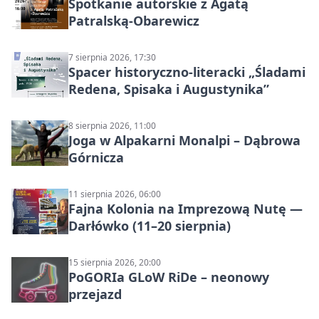
Spotkanie autorskie z Agatą
Patralską-Obarewicz
7 sierpnia 2026, 17:30
Spacer historyczno-literacki „Śladami
Redena, Spisaka i Augustynika”
8 sierpnia 2026, 11:00
Joga w Alpakarni Monalpi – Dąbrowa
Górnicza
11 sierpnia 2026, 06:00
Fajna Kolonia na Imprezową Nutę —
Darłówko (11–20 sierpnia)
15 sierpnia 2026, 20:00
PoGORIa GLoW RiDe – neonowy
przejazd